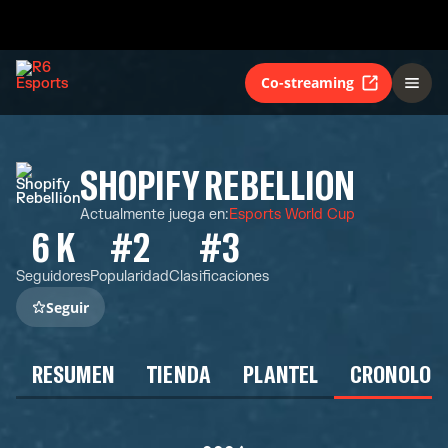
Co-streaming
SHOPIFY REBELLION
Actualmente juega en
:
Esports World Cup
6 K
#2
#3
Seguidores
Popularidad
Clasificaciones
Seguir
RESUMEN
TIENDA
PLANTEL
CRONOLOG