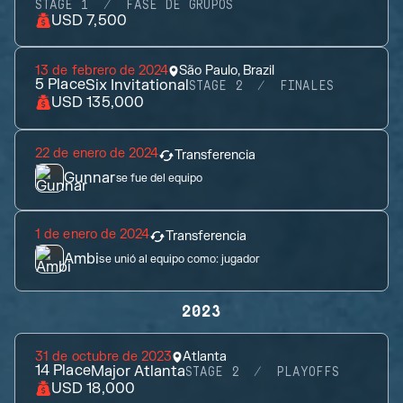
STAGE 1
FASE DE GRUPOS
USD 7,500
13 de febrero de 2024
São Paulo, Brazil
5
Place
Six Invitational
STAGE 2
FINALES
USD 135,000
22 de enero de 2024
Transferencia
Gunnar
se fue del equipo
1 de enero de 2024
Transferencia
Ambi
se unió al equipo como:
jugador
2023
31 de octubre de 2023
Atlanta
14
Place
Major Atlanta
STAGE 2
PLAYOFFS
USD 18,000