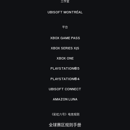
工作室
UBISOFT MONTRÉAL
平台
XBOX GAME PASS
XBOX SERIES X|S
XBOX ONE
PLAYSTATION®5
PLAYSTATION®4
UBISOFT CONNECT
AMAZON LUNA
《彩虹六号》电竞规则
全球赛区规则手册