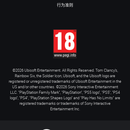
行为准则
©2026 Ubisoft Entertainment. All Rights Reserved. Tom Clancy’s,
Rainbow Six, the Soldier Icon, Ubisoft, and the Ubisoft logo are
registered or unregistered trademarks of Ubisoft Entertainment in the
US and/or other countries. ©2026 Sony Interactive Entertainment
LLC. "PlayStation Family Mark", "PlayStation", "PS5 logo", "PS5", "PS4
logo", "PS4", "PlayStation Shapes Logo" and "Play Has No Limits" are
registered trademarks or trademarks of Sony Interactive
Entertainment Inc.