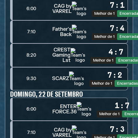
7
:
1
CAG by
6:00
VARREL
Melhor de 1
Encerrad
7
:
4
Father's
7:10
Back
Melhor de 1
Encerrad
CREST
4
:
7
Gaming
8:20
Lst
Melhor de 1
Encerrada
7
:
2
SCARZ
9:30
Melhor de 1
Encerradas
DOMINGO, 22 DE SETEMBRO
1
:
7
ENTER
6:00
FORCE.36
Melhor de 1
Encerr
7
:
3
CAG by
7:10
VARREL
Melhor de 1
Encerrad