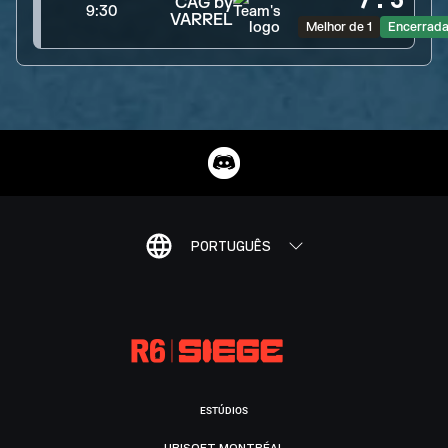
7
:
5
CAG by
9:30
VARREL
Melhor de 1
Encerrad
PORTUGUÊS
ESTÚDIOS
UBISOFT MONTRÉAL