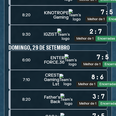
7
:
5
KINOTROPE
8:20
Gaming
Melhor de 1
Ence
2
:
7
IGZIST
9:30
Melhor de 1
Encerradas
DOMINGO, 29 DE SETEMBRO
7
:
5
ENTER
6:00
FORCE.36
Melhor de 1
Encerr
CREST
8
:
6
Gaming
7:10
Lst
Melhor de 1
Encerrada
3
:
7
Father's
8:20
Back
Melhor de 1
Encerrad