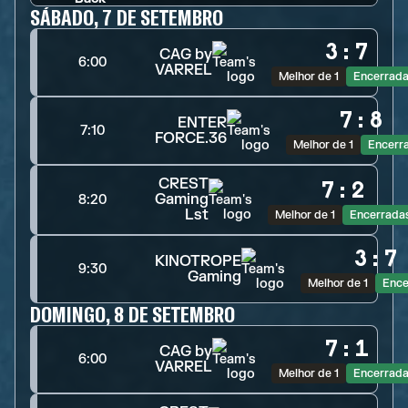
SÁBADO, 7 DE SETEMBRO
3
:
7
CAG by
6:00
VARREL
Melhor de 1
Encerrad
7
:
8
ENTER
7:10
FORCE.36
Melhor de 1
Encerr
CREST
7
:
2
Gaming
8:20
Lst
Melhor de 1
Encerrada
3
:
7
KINOTROPE
9:30
Gaming
Melhor de 1
Ence
DOMINGO, 8 DE SETEMBRO
7
:
1
CAG by
6:00
VARREL
Melhor de 1
Encerrad