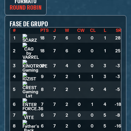
FORMATO
ROUND ROBIN
FASE DE GRUPO
#
PTS
J
W
CW
CL
L
SR
1
18
>
7
>
6
>
0
>
0
>
1
>
28
2
18
>
7
>
6
>
0
>
0
>
1
>
25
3
12
>
7
>
4
>
0
>
0
>
3
>
-3
4
9
>
7
>
2
>
1
>
1
>
3
>
-3
5
8
>
7
>
2
>
1
>
0
>
4
>
-5
6
7
>
7
>
2
>
0
>
1
>
4
>
-18
7
6
>
7
>
2
>
0
>
0
>
5
>
-8
8
6
>
7
>
2
>
0
>
0
>
5
>
-16