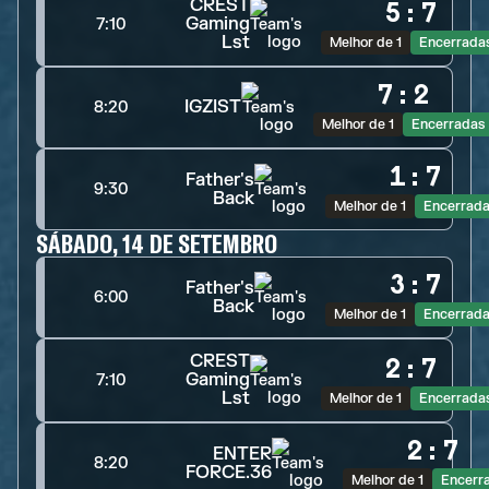
CREST
5
:
7
Gaming
7:10
Lst
Melhor de 1
Encerrada
7
:
2
IGZIST
8:20
Melhor de 1
Encerradas
1
:
7
Father's
9:30
Back
Melhor de 1
Encerrad
SÁBADO, 14 DE SETEMBRO
3
:
7
Father's
6:00
Back
Melhor de 1
Encerrad
CREST
2
:
7
Gaming
7:10
Lst
Melhor de 1
Encerrada
2
:
7
ENTER
8:20
FORCE.36
Melhor de 1
Encerr