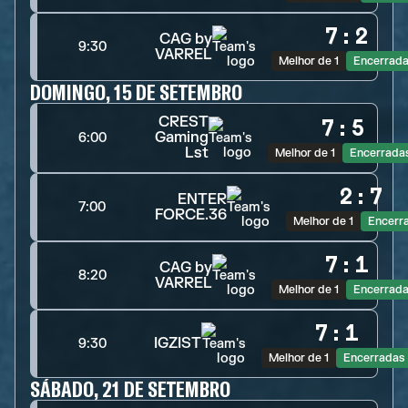
7
:
2
CAG by
9:30
VARREL
Melhor de 1
Encerrad
DOMINGO, 15 DE SETEMBRO
CREST
7
:
5
Gaming
6:00
Lst
Melhor de 1
Encerrada
2
:
7
ENTER
7:00
FORCE.36
Melhor de 1
Encerr
7
:
1
CAG by
8:20
VARREL
Melhor de 1
Encerrad
7
:
1
IGZIST
9:30
Melhor de 1
Encerradas
SÁBADO, 21 DE SETEMBRO