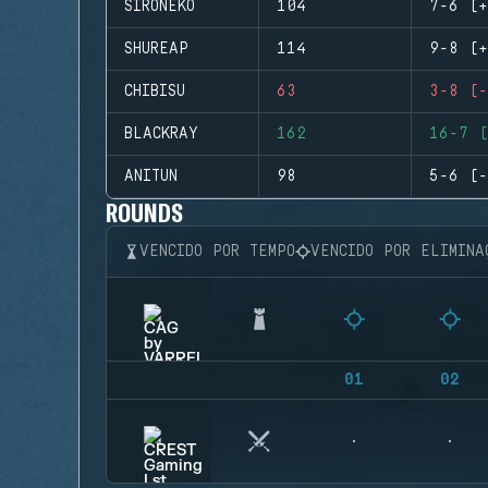
SIRONEKO
104
7-6 (+
SHUREAP
114
9-8 (+
CHIBISU
63
3-8 (-
BLACKRAY
162
16-7 (
ANITUN
98
5-6 (-
ROUNDS
VENCIDO POR TEMPO
VENCIDO POR ELIMINA
01
02