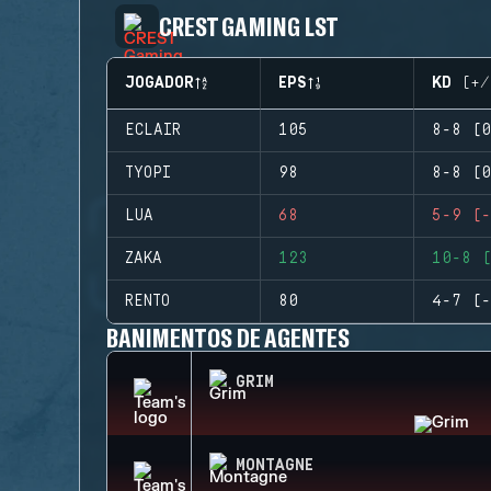
CREST GAMING LST
JOGADOR
EPS
KD (+/
ECLAIR
105
8-8 (0
TYOPI
98
8-8 (0
LUA
68
5-9 (-
ZAKA
123
10-8 (
RENTO
80
4-7 (-
BANIMENTOS DE AGENTES
GRIM
MONTAGNE