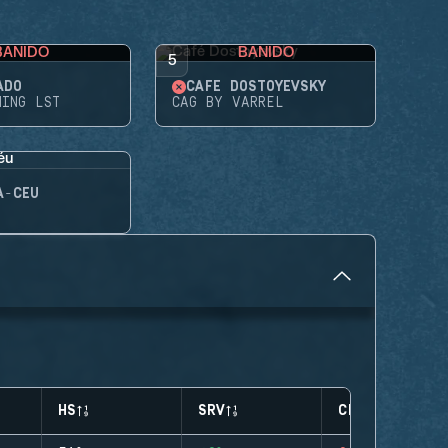
BANIDO
BANIDO
5
ADO
CAFÉ DOSTOYEVSKY
MING LST
CAG BY VARREL
A-CÉU
HS
SRV
CLUTCHES