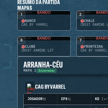
RESUMO DA PARTIDA
MAPAS
BANIDO
BANID
1
2
BANCO
CHALÉ
CAG BY VARREL
CREST GAMING 
BANIDO
BANID
6
7
CLUBE
FRONTEIRA
CREST GAMING LST
CAG BY VARREL
ARRANHA-CÉU
Encerradas
MAPA
1
CAG BY VARREL
JOGADOR
EPS
KD (+/