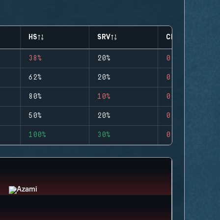
HS
SRV
CLUTCHES
38%
20%
0
62%
20%
0
80%
10%
0
50%
20%
0
100%
30%
0