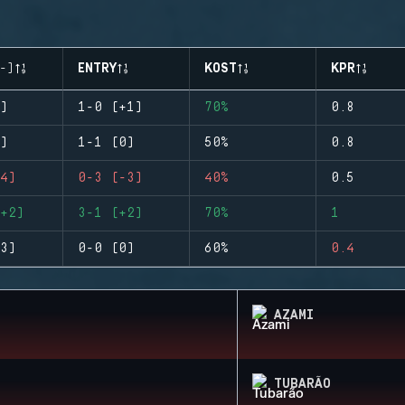
-)
ENTRY
KOST
KPR
)
1-0 (+1)
70%
0.8
)
1-1 (0)
50%
0.8
4)
0-3 (-3)
40%
0.5
+2)
3-1 (+2)
70%
1
3)
0-0 (0)
60%
0.4
AZAMI
TUBARÃO