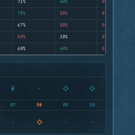
71%
40%
0
78%
20%
0
67%
20%
0
50%
30%
0
60%
40%
0
07
08
09
10