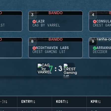
O
BANIDO
3
4
LAIR
CONSUL
LST
CAG BY VARREL
CREST GA
O
BANIDO
8
9
NIGHTHAVEN LABS
ARRANH
CREST GAMING LST
DECIDER
7
:
3
-)
ENTRY
KOST
KPR