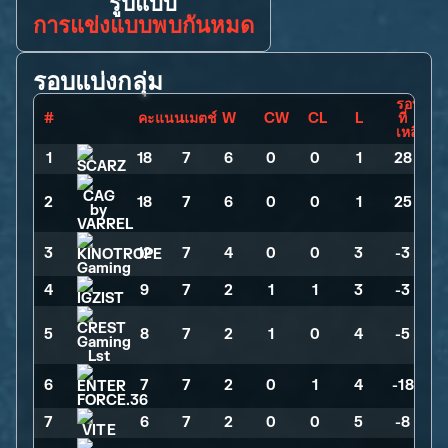
รูปแบบ
การแข่งแบบพบกันหมด
รอบแบ่งกลุ่ม
รอบ
#
คะแนน
แมตช์
W
CW
CL
L
ที่
เหลือ
1
18
>
7
>
6
>
0
>
0
>
1
>
28
2
18
>
7
>
6
>
0
>
0
>
1
>
25
3
12
>
7
>
4
>
0
>
0
>
3
>
-3
4
9
>
7
>
2
>
1
>
1
>
3
>
-3
5
8
>
7
>
2
>
1
>
0
>
4
>
-5
6
7
>
7
>
2
>
0
>
1
>
4
>
-18
7
6
>
7
>
2
>
0
>
0
>
5
>
-8