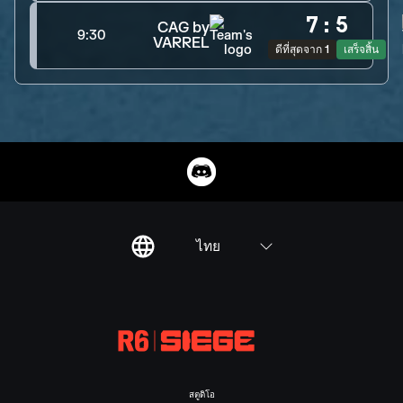
7
:
5
CAG by
9:30
VARREL
ดีที่สุดจาก 1
เสร็จสิ้น
ไทย
สตูดิโอ