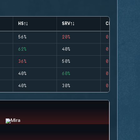
HS
SRV
CLUTCHES
56%
20%
0
62%
40%
0
36%
50%
0
40%
60%
0
40%
30%
0