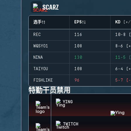
SCARZ
选手
EPS
KD (+/
REC
116
10-8 (
WQSYO1
108
8-6 (+
NINA
130
11-5 (
TAIYOU
108
6-4 (+
FISHLIKE
96
5-7 (-
特勤干员禁用
YING
TWITCH