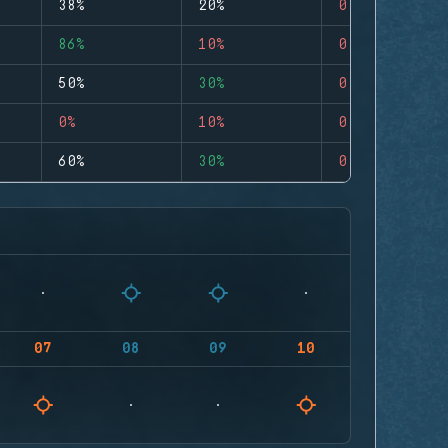
38%
20%
0
86%
10%
0
50%
30%
0
0%
10%
0
60%
30%
0
07
08
09
10