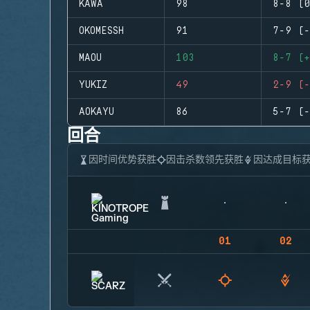
KAWA
98
8-8 (0
OKOMESSH
91
7-9 (-
MAOU
103
8-7 (+
YUKIZ
49
2-9 (-
AOKAYU
86
5-7 (-
回合
因时间优势获胜
因击杀数领先获胜
因达成目标
01
02