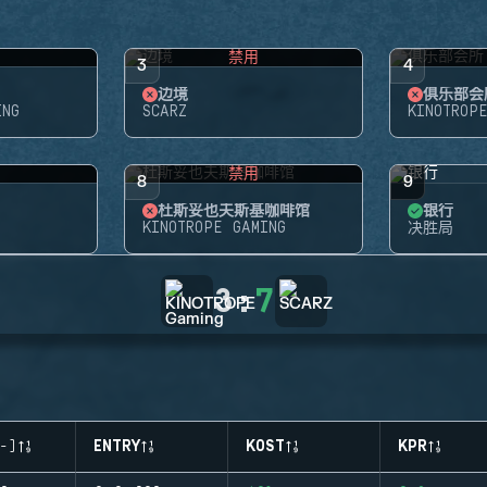
禁用
3
4
边境
俱乐部会
ING
SCARZ
KINOTROP
禁用
8
9
杜斯妥也夫斯基咖啡馆
银行
KINOTROPE GAMING
决胜局
3
:
7
-)
ENTRY
KOST
KPR