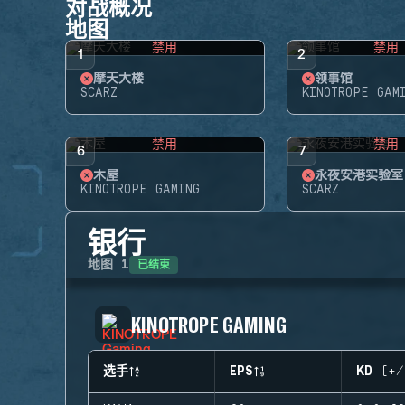
对战概况
地图
禁用
禁用
1
2
摩天大楼
领事馆
SCARZ
KINOTROPE GAM
禁用
禁用
6
7
木屋
永夜安港实验室
KINOTROPE GAMING
SCARZ
银行
已结束
地图
1
KINOTROPE GAMING
选手
EPS
KD (+/