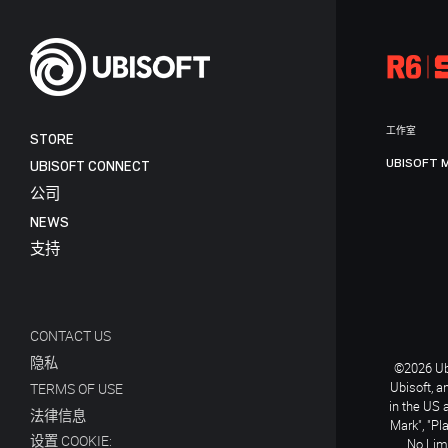
工作室
STORE
UBISOFT 
UBISOFT CONNECT
公司
NEWS
支持
CONTACT US
隐私
©2026 Ubi
Ubisoft, a
TERMS OF USE
in the US 
法律信息
Mark", "Pl
设置 COOKIE:
No Limi