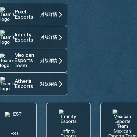
Pixel
对战详情
Esports
Infinity
对战详情
Esports
Mexican
Esports
对战详情
Team
Atheris
对战详情
Esports
Infinity
Mexican
EST
Esports
Esports Team