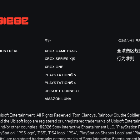
平台
《彩虹六号》电
MONTRÉAL
XBOX GAME PASS
全球赛区规
XBOX SERIES X|S
行为准则
XBOX ONE
PLAYSTATION®5
PLAYSTATION®4
UBISOFT CONNECT
AMAZON LUNA
soft Entertainment. All Rights Reserved. Tom Clancy’s, Rainbow Six, the Soldier 
nd the Ubisoft logo are registered or unregistered trademarks of Ubisoft Enterta
and/or other countries. ©2026 Sony Interactive Entertainment LLC. "PlayStation 
ayStation", "PS5 logo", "PS5", "PS4 logo", "PS4", "PlayStation Shapes Logo" and "Pl
ts" are registered trademarks or trademarks of Sony Interactive Entertainment I