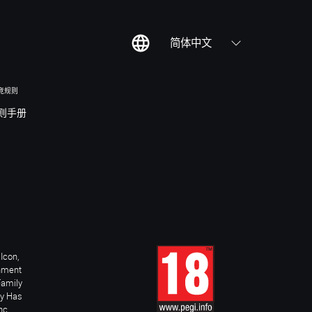
简体中文
竞规则
则手册
Icon,
inment
Family
ay Has
nc.