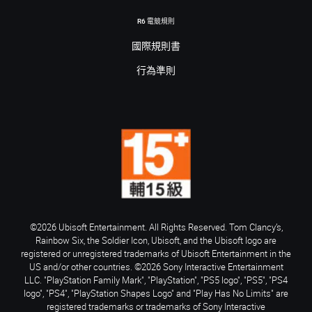
R6 電競規則
國際規則書
行為準則
©2026 Ubisoft Entertainment. All Rights Reserved. Tom Clancy’s,
Rainbow Six, the Soldier Icon, Ubisoft, and the Ubisoft logo are
registered or unregistered trademarks of Ubisoft Entertainment in the
US and/or other countries. ©2026 Sony Interactive Entertainment
LLC. "PlayStation Family Mark", "PlayStation", "PS5 logo", "PS5", "PS4
logo", "PS4", "PlayStation Shapes Logo" and "Play Has No Limits" are
registered trademarks or trademarks of Sony Interactive