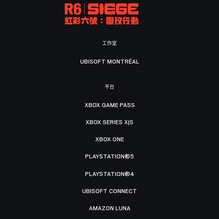
工作室
UBISOFT MONTRÉAL
平台
XBOX GAME PASS
XBOX SERIES X|S
XBOX ONE
PLAYSTATION®5
PLAYSTATION®4
UBISOFT CONNECT
AMAZON LUNA