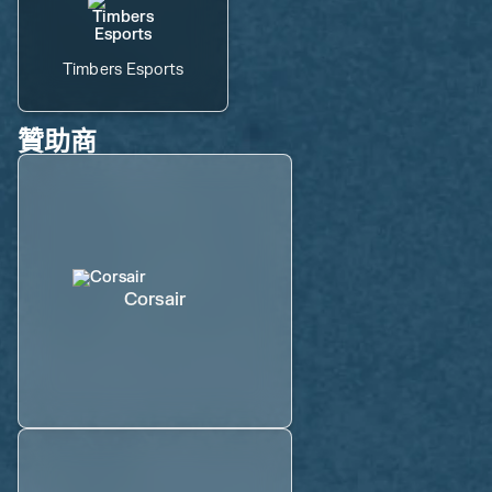
Timbers Esports
贊助商
Corsair