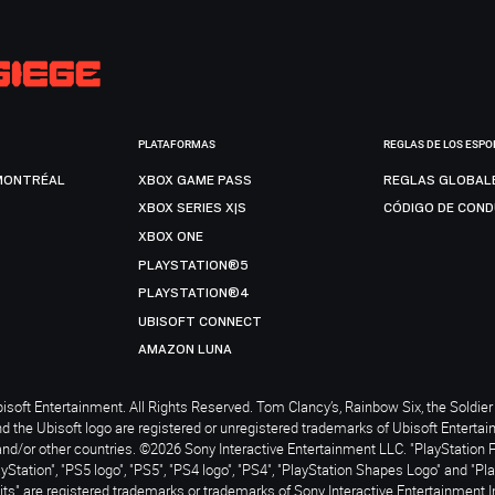
PLATAFORMAS
REGLAS DE LOS ESPO
MONTRÉAL
XBOX GAME PASS
REGLAS GLOBAL
XBOX SERIES X|S
CÓDIGO DE CON
XBOX ONE
PLAYSTATION®5
PLAYSTATION®4
UBISOFT CONNECT
AMAZON LUNA
soft Entertainment. All Rights Reserved. Tom Clancy’s, Rainbow Six, the Soldier 
nd the Ubisoft logo are registered or unregistered trademarks of Ubisoft Enterta
and/or other countries. ©2026 Sony Interactive Entertainment LLC. "PlayStation 
ayStation", "PS5 logo", "PS5", "PS4 logo", "PS4", "PlayStation Shapes Logo" and "Pl
ts" are registered trademarks or trademarks of Sony Interactive Entertainment I