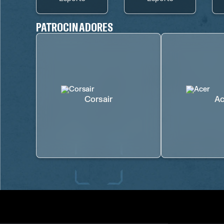
PATROCINADORES
Corsair
Ac