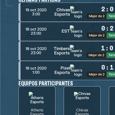
2
:
0
Chivas
19 oct 2020
Esports
3:00
Mejor de 2
Ter
0
:
2
18 oct 2020
EST
23:00
Mejor de 2
Ter
1
:
0
Timbers
18 oct 2020
Esports
23:00
Mejor de 2
Ter
0
:
1
Pixel
18 oct 2020
Esports
1:00
Mejor de 2
Ter
EQUIPOS PARTICIPANTES
Atheris
Chivas
Esports
Esports