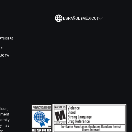
ESPAÑOL (MÉXICO)
RTS DE R6
ES
DUCTA
Icon,
inment
Family
ay Has
nc.