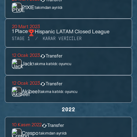
P1XIE
takımdan ayrıldı
20 Mart 2023
1
Place
Hispanic LATAM Closed League
STAGE 1
KARAR VERICILER
12 Ocak 2023
Transfer
Jack
takıma katıldı:
oyuncu
12 Ocak 2023
Transfer
Akibeel
takıma katıldı:
oyuncu
2022
10 Kasım 2022
Transfer
Crespo
takımdan ayrıldı