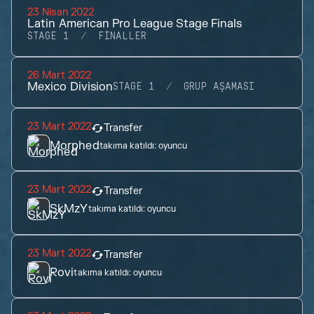
23 Nisan 2022
Latin American Pro League Stage Finals
STAGE 1
FINALLER
26 Mart 2022
Mexico Division
STAGE 1
GRUP AŞAMASI
23 Mart 2022
Transfer
Morphed
takıma katıldı:
oyuncu
23 Mart 2022
Transfer
SkMzY
takıma katıldı:
oyuncu
23 Mart 2022
Transfer
Rovi
takıma katıldı:
oyuncu