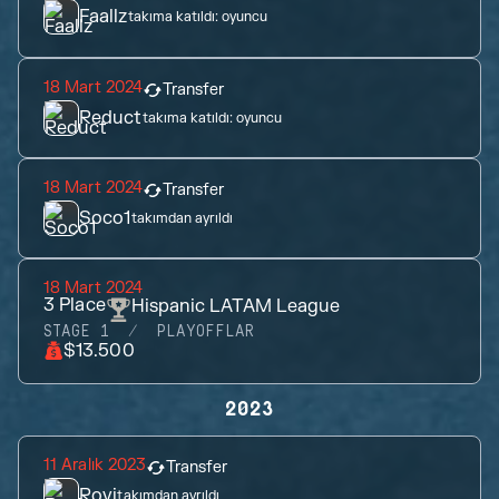
Faallz
takıma katıldı:
oyuncu
18 Mart 2024
Transfer
Reduct
takıma katıldı:
oyuncu
18 Mart 2024
Transfer
Soco1
takımdan ayrıldı
18 Mart 2024
3
Place
Hispanic LATAM League
STAGE 1
PLAYOFFLAR
$13.500
2023
11 Aralık 2023
Transfer
Rovi
takımdan ayrıldı