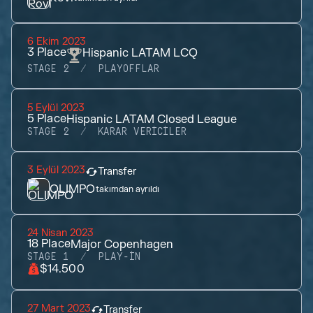
6 Ekim 2023
3
Place
Hispanic LATAM LCQ
STAGE 2
PLAYOFFLAR
5 Eylül 2023
5
Place
Hispanic LATAM Closed League
STAGE 2
KARAR VERICILER
3 Eylül 2023
Transfer
OLIMPO
takımdan ayrıldı
24 Nisan 2023
18
Place
Major Copenhagen
STAGE 1
PLAY-IN
$14.500
27 Mart 2023
Transfer