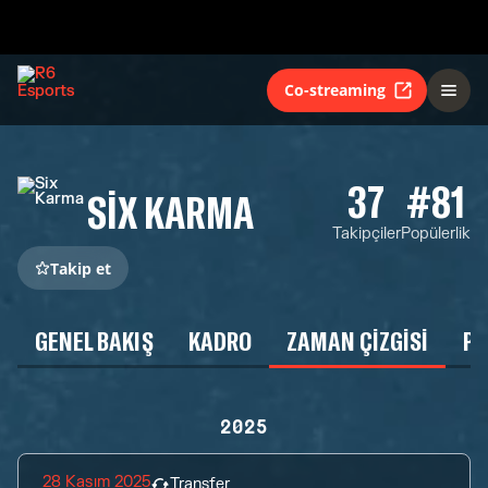
Co-streaming
37
#81
SIX KARMA
Takipçiler
Popülerlik
Takip et
GENEL BAKIŞ
KADRO
ZAMAN ÇIZGISI
P
2025
28 Kasım 2025
Transfer