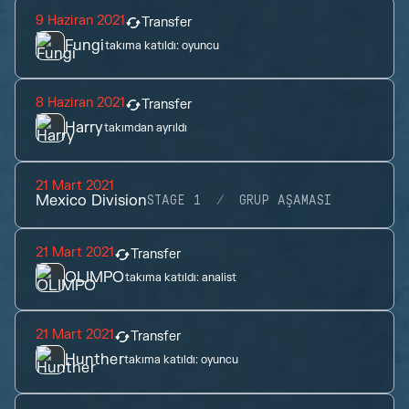
9 Haziran 2021
Transfer
Fungi
takıma katıldı:
oyuncu
8 Haziran 2021
Transfer
Harry
takımdan ayrıldı
21 Mart 2021
Mexico Division
STAGE 1
GRUP AŞAMASI
21 Mart 2021
Transfer
OLIMPO
takıma katıldı:
analist
21 Mart 2021
Transfer
Hunther
takıma katıldı:
oyuncu