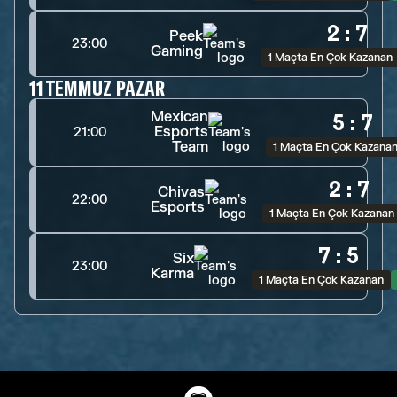
2
:
7
Peek
23:00
Gaming
1 Maçta En Çok Kazanan
11 TEMMUZ PAZAR
Mexican
5
:
7
Esports
21:00
Team
1 Maçta En Çok Kazana
2
:
7
Chivas
22:00
Esports
1 Maçta En Çok Kazanan
7
:
5
Six
23:00
Karma
1 Maçta En Çok Kazanan