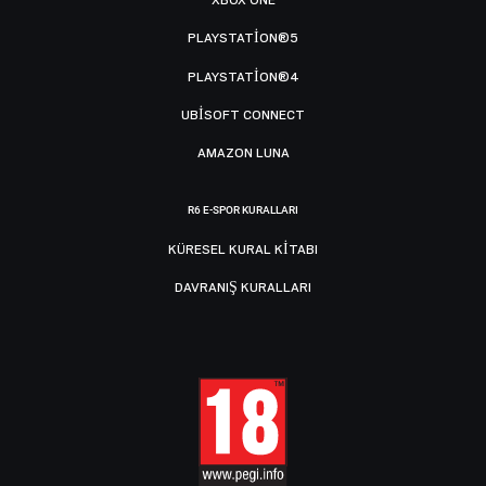
XBOX ONE
PLAYSTATION®5
PLAYSTATION®4
UBISOFT CONNECT
AMAZON LUNA
R6 E-SPOR KURALLARI
KÜRESEL KURAL KITABI
DAVRANIŞ KURALLARI