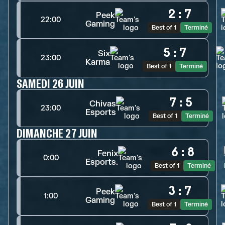
2
:
7
Peek
22:00
Gaming
Best of 1
Terminé
5
:
7
Six
23:00
Karma
Best of 1
Terminé
SAMEDI 26 JUIN
7
:
5
Chivas
23:00
Esports
Best of 1
Terminé
DIMANCHE 27 JUIN
6
:
8
Fenix
0:00
Esports.
Best of 1
Terminé
3
:
7
Peek
1:00
Gaming
Best of 1
Terminé