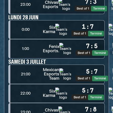
7
:
3
Chivas
23:00
Esports
Best of 1
Terminé
LUNDI 28 JUIN
1
:
7
Six
0:00
Karma
Best of 1
Terminé
7
:
5
Fenix
1:00
Esports.
Best of 1
Terminé
SAMEDI 3 JUILLET
Mexican
5
:
7
Esports
21:00
Team
Best of 1
Terminé
5
:
7
Six
22:00
Karma
Best of 1
Terminé
7
:
8
Chivas
23:00