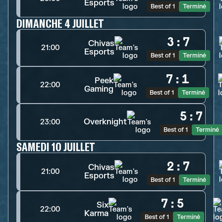
Esports
Best of 1
Terminé
DIMANCHE 4 JUILLET
3
:
7
Chivas
21:00
Esports
Best of 1
Terminé
7
:
1
Peek
22:00
Gaming
Best of 1
Terminé
5
:
7
Overknight
23:00
Best of 1
Terminé
SAMEDI 10 JUILLET
2
:
7
Chivas
21:00
Esports
Best of 1
Terminé
7
:
5
Six
22:00
Karma
Best of 1
Terminé