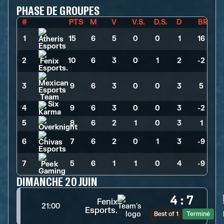
PHASE DE GROUPES
#
PTS
M
V
V.S.
D.S.
D
BR
1
15
>
6
>
5
>
0
>
0
>
1
>
16
2
10
>
6
>
3
>
0
>
1
>
2
>
-2
3
9
>
6
>
3
>
0
>
0
>
3
>
5
4
9
>
6
>
3
>
0
>
0
>
3
>
-2
5
8
>
6
>
2
>
1
>
0
>
3
>
1
6
7
>
6
>
2
>
0
>
1
>
3
>
-9
7
5
>
6
>
1
>
1
>
0
>
4
>
-9
DIMANCHE 20 JUIN
4
:
7
Fenix
21:00
Esports.
Best of 1
Terminé