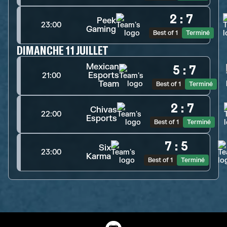
2
:
7
Peek
23:00
Gaming
Best of 1
Terminé
DIMANCHE 11 JUILLET
Mexican
5
:
7
Esports
21:00
Team
Best of 1
Terminé
2
:
7
Chivas
22:00
Esports
Best of 1
Terminé
7
:
5
Six
23:00
Karma
Best of 1
Terminé