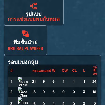
รูปแบบ
การแข่งแบบพบกันหมด
ทีมชั้นนำ 6
BR6 SAL PLAYOFFS
รอบแบ่งกลุ่ม
รอบ
#
คะแนน
แมตช์
W
CW
CL
L
ที่
เหลือ
1
21
>
9
>
6
>
1
>
1
>
1
>
24
2
18
>
9
>
6
>
0
>
0
>
3
>
16
3
16
>
9
>
4
>
2
>
0
>
3
>
-2