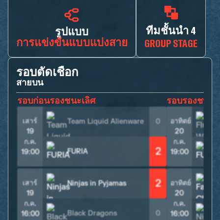
ทีมชั้นนำ 4
รูปแบบ
การแข่งขันแบบแบ่งสาย
GROUP STAGE
รอบตัดเชือก
สายบน
รอบก่อนรองชนะเลิศ
รอบรองชนะเล
เสาร์
อาทิตย์
Team Liquid Alienware
0
19
20
ก.ค.
ก.ค.
2
FURIA
19:00
19:00
2
เสาร์
อาทิตย์
Ninjas in Pyjamas
F
19
20
ก.ค.
ก.ค.
Black Dragons
0
16:00
16:00