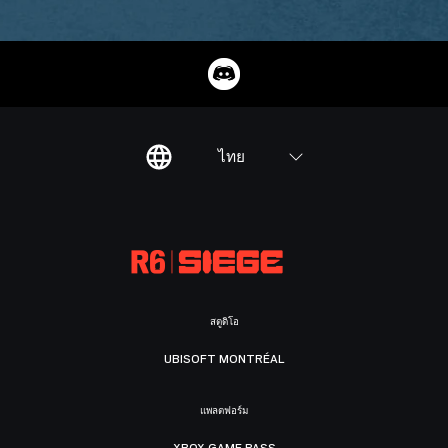
ไทย
สตูดิโอ
UBISOFT MONTRÉAL
แพลตฟอร์ม
XBOX GAME PASS