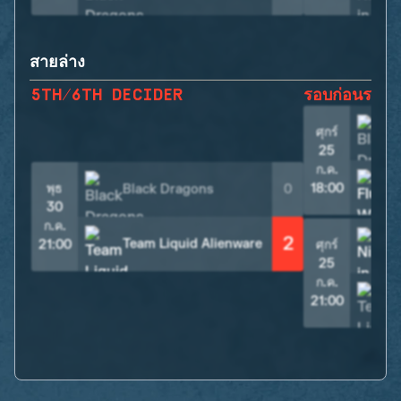
สายล่าง
5TH/6TH DECIDER
รอบก่อนรองช
ศุกร์
25
ก.ค.
พุธ
18:00
Black Dragons
0
30
ก.ค.
2
Team Liquid Alienware
21:00
ศุกร์
25
ก.ค.
21:00