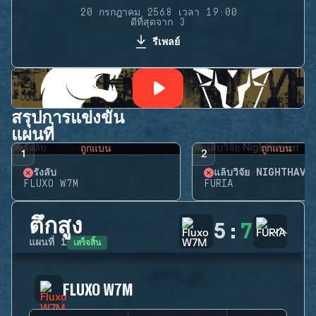
20 กรกฎาคม 2568 เวลา 19:00
ดีที่สุดจาก 3
รีเพลย์
สรุปการแข่งขัน
แผนที่
ถูกแบน
ถูกแบน
1
2
รังลับ
แล็บวิจัย NIGHTHAVE
FLUXO W7M
FURIA
ตึกสูง
5
:
7
เสร็จสิ้น
แผนที่
1
FLUXO W7M