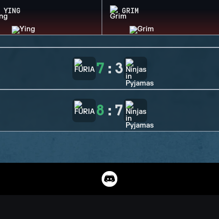
YING
GRIM
7
:
3
8
:
7