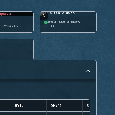
ถูกแบน
5
คาเฟ่ ดอสโตเยฟสกี้
N PYJAMAS
FURIA
HS
SRV
CLUTCHES