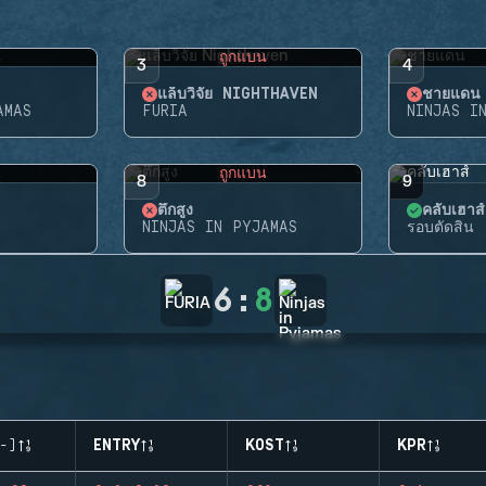
น
ถูกแบน
3
4
แล็บวิจัย NIGHTHAVEN
ชายแดน
AMAS
FURIA
NINJAS I
น
ถูกแบน
8
9
ตึกสูง
คลับเฮาส์
NINJAS IN PYJAMAS
รอบตัดสิน
6
:
8
-)
ENTRY
KOST
KPR