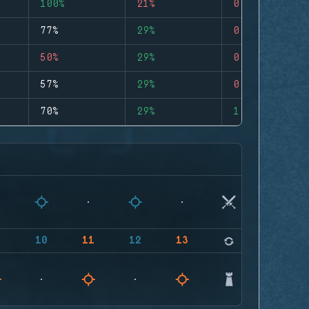
100%
21%
0
77%
29%
0
50%
29%
0
57%
29%
0
70%
29%
1
9
10
11
12
13
14