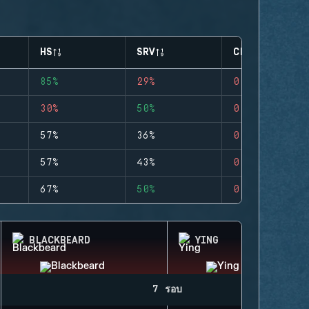
HS
SRV
CLUTCHES
85%
29%
0
30%
50%
0
57%
36%
0
57%
43%
0
67%
50%
0
BLACKBEARD
YING
7 รอบ