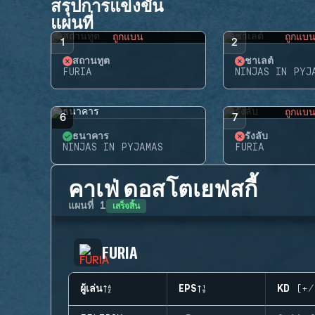
สรุปการแข่งขัน
แผนที่
ถูกแบน
ถูกแบ
1
2
สถานทูต
ชาเลต์
FURIA
NINJAS IN PYJ
ถูกแบ
6
7
ธนาคาร
รังลับ
NINJAS IN PYJAMAS
FURIA
คาเฟ่ ดอสโตเยฟสกี้
เสร็จสิ้น
แผนที่
1
FURIA
ผู้เล่น
EPS
KD (+/