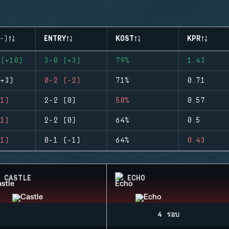
-)
ENTRY
KOST
KPR
(+10)
3-0 (+3)
79%
1.43
+3)
0-2 (-2)
71%
0.71
1)
2-2 (0)
50%
0.57
1)
2-2 (0)
64%
0.5
1)
0-1 (-1)
64%
0.43
CASTLE
ECHO
4 รอบ