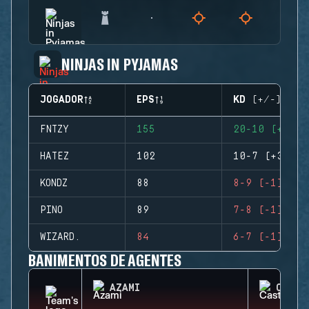
NINJAS IN PYJAMAS
JOGADOR
EPS
KD (+/-)
FNTZY
155
20-10 (+10)
HATEZ
102
10-7 (+3)
KONDZ
88
8-9 (-1)
PINO
89
7-8 (-1)
WIZARD.
84
6-7 (-1)
BANIMENTOS DE AGENTES
AZAMI
CASTL