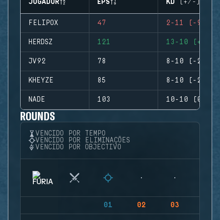
JOGADOR
EPS
KD (+/-)
FELIPOX
47
2-11 (-9)
HERDSZ
121
13-10 (+3)
JV92
78
8-10 (-2)
KHEYZE
85
8-10 (-2)
NADE
103
10-10 (0)
ROUNDS
VENCIDO POR TEMPO
VENCIDO POR ELIMINAÇÕES
VENCIDO POR OBJECTIVO
01
02
03
04