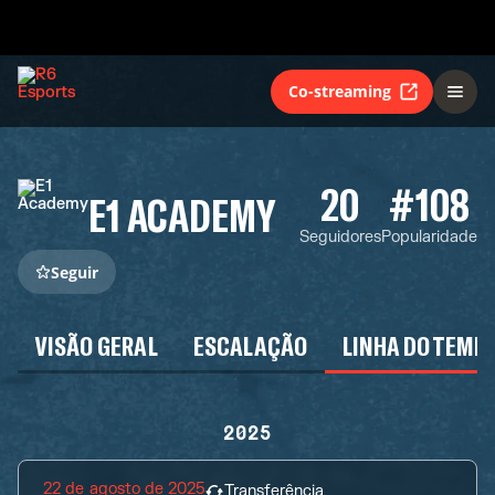
Co-streaming
20
#108
E1 ACADEMY
Seguidores
Popularidade
Seguir
VISÃO GERAL
ESCALAÇÃO
LINHA DO TEMP
2025
22 de agosto de 2025
Transferência