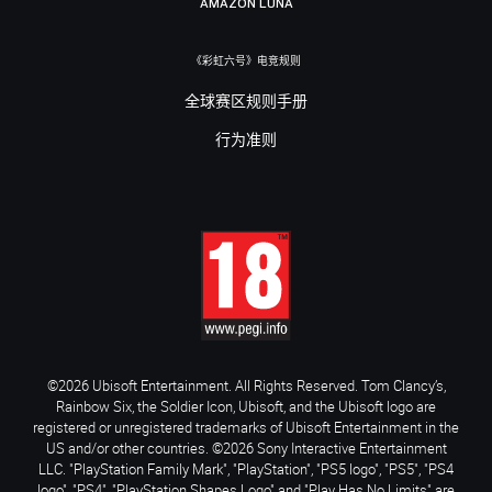
AMAZON LUNA
《彩虹六号》电竞规则
全球赛区规则手册
行为准则
©2026 Ubisoft Entertainment. All Rights Reserved. Tom Clancy’s,
Rainbow Six, the Soldier Icon, Ubisoft, and the Ubisoft logo are
registered or unregistered trademarks of Ubisoft Entertainment in the
US and/or other countries. ©2026 Sony Interactive Entertainment
LLC. "PlayStation Family Mark", "PlayStation", "PS5 logo", "PS5", "PS4
logo", "PS4", "PlayStation Shapes Logo" and "Play Has No Limits" are