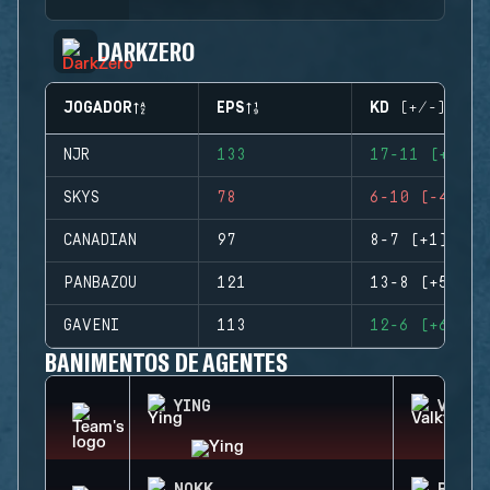
DARKZERO
JOGADOR
EPS
KD (+/-)
NJR
133
17-11 (+6)
SKYS
78
6-10 (-4)
CANADIAN
97
8-7 (+1)
PANBAZOU
121
13-8 (+5)
GAVENI
113
12-6 (+6)
BANIMENTOS DE AGENTES
YING
VALKY