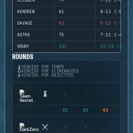
SLEBBEN
79
7-11 (-4)
KENDREW
81
8-13 (-5)
SAVAGE
63
5-12 (-7)
ASTR0
75
7-11 (-4)
GRUBY
121
15-10 (+5)
ROUNDS
VENCIDO POR TEMPO
VENCIDO POR ELIMINAÇÕES
VENCIDO POR OBJECTIVO
01
02
03
04