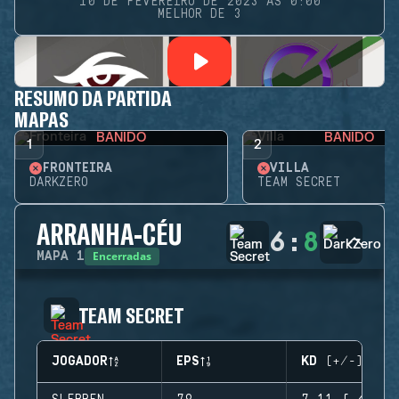
10 DE FEVEREIRO DE 2023 ÀS 0:00
MELHOR DE 3
RESUMO DA PARTIDA
MAPAS
BANIDO
BANIDO
1
2
FRONTEIRA
VILLA
DARKZERO
TEAM SECRET
ARRANHA-CÉU
6
:
8
Encerradas
MAPA
1
TEAM SECRET
JOGADOR
EPS
KD (+/-)