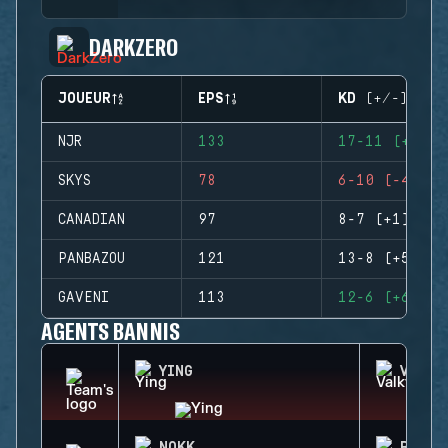
DARKZERO
JOUEUR
EPS
KD (+/-)
NJR
133
17-11 (+6)
SKYS
78
6-10 (-4)
CANADIAN
97
8-7 (+1)
PANBAZOU
121
13-8 (+5)
GAVENI
113
12-6 (+6)
AGENTS BANNIS
YING
VALKY