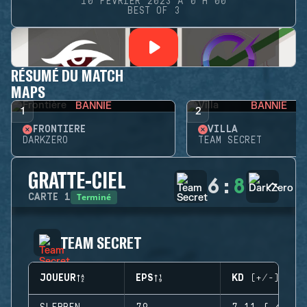
10 FÉVRIER 2023 À 0 H 00
BEST OF 3
RÉSUMÉ DU MATCH
MAPS
BANNIE
BANNIE
1
2
FRONTIÈRE
VILLA
DARKZERO
TEAM SECRET
GRATTE-CIEL
6
:
8
Terminé
CARTE
1
TEAM SECRET
JOUEUR
EPS
KD (+/-)