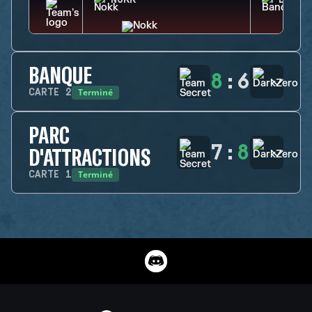
NOKK
BANDI
BANQUE
8
:
6
Terminé
CARTE
2
PARC
7
:
8
D'ATTRACTIONS
Terminé
CARTE
1