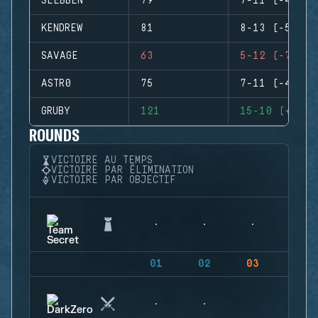
SLEBBEN
79
7-11 (-4)
KENDREW
81
8-13 (-5)
SAVAGE
63
5-12 (-7)
ASTR0
75
7-11 (-4)
GRUBY
121
15-10 (+5)
ROUNDS
VICTOIRE AU TEMPS
VICTOIRE PAR ÉLIMINATION
VICTOIRE PAR OBJECTIF
01
02
03
04