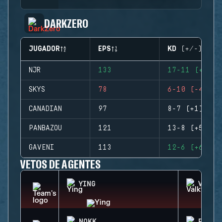
DARKZERO
JUGADOR
EPS
KD (+/-)
NJR
133
17-11 (+6)
SKYS
78
6-10 (-4)
CANADIAN
97
8-7 (+1)
PANBAZOU
121
13-8 (+5)
GAVENI
113
12-6 (+6)
VETOS DE AGENTES
YING
VALKY