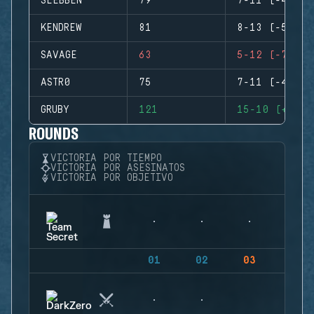
SLEBBEN
79
7-11 (-4)
KENDREW
81
8-13 (-5)
SAVAGE
63
5-12 (-7)
ASTR0
75
7-11 (-4)
GRUBY
121
15-10 (+5)
ROUNDS
VICTORIA POR TIEMPO
VICTORIA POR ASESINATOS
VICTORIA POR OBJETIVO
01
02
03
04