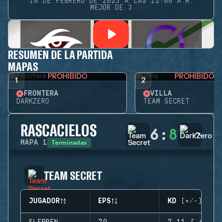
10 DE FEBRERO DE 2023 A LAS 12:00 A.M.
MEJOR DE 3
RESUMEN DE LA PARTIDA
MAPAS
PROHIBIDO
PROHIBIDO
1
2
FRONTERA
VILLA
DARKZERO
TEAM SECRET
RASCACIELOS
6
:
8
Terminadas
MAPA
1
TEAM SECRET
JUGADOR
EPS
KD (+/-)