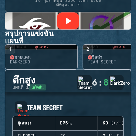
10 กุมภาพันธ์ 2566 เวลา 0:00
ดีที่สุดจาก 3
สรุปการแข่งขัน
แผนที่
ถูกแบน
ถูกแบน
1
2
ชายแดน
วิลล่า
DARKZERO
TEAM SECRET
ตึกสูง
6
:
8
เสร็จสิ้น
แผนที่
1
TEAM SECRET
ผู้เล่น
EPS
KD (+/-)