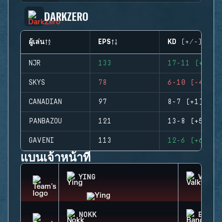
DARKZERO
ผู้เล่น
EPS
KD (+/-)
NJR
133
17-11 (+6)
SKYS
78
6-10 (-4)
CANADIAN
97
8-7 (+1)
PANBAZOU
121
13-8 (+5)
GAVENI
113
12-6 (+6)
แบนเจ้าหน้าที่
YING
VALKY
NOKK
BANDI