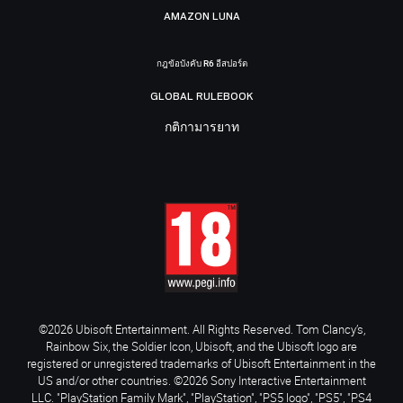
AMAZON LUNA
กฎข้อบังคับ R6 อีสปอร์ต
GLOBAL RULEBOOK
กติกามารยาท
©2026 Ubisoft Entertainment. All Rights Reserved. Tom Clancy’s,
Rainbow Six, the Soldier Icon, Ubisoft, and the Ubisoft logo are
registered or unregistered trademarks of Ubisoft Entertainment in the
US and/or other countries. ©2026 Sony Interactive Entertainment
LLC. "PlayStation Family Mark", "PlayStation", "PS5 logo", "PS5", "PS4