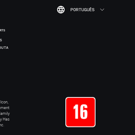
PORTUGUÊS
ORTS
IS
DUTA
Icon,
inment
Family
ay Has
nc.