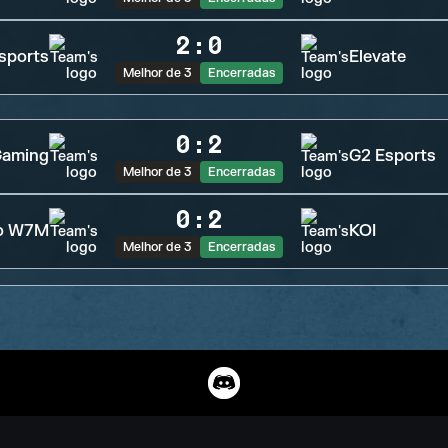
2
:
0
sports
Elevate
Melhor de 3
Encerradas
0
:
2
Gaming
G2 Esports
Melhor de 3
Encerradas
0
:
2
xo W7M
KOI
Melhor de 3
Encerradas