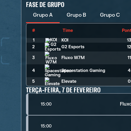
FASE DE GRUPO
Grupo A
Grupo B
Grupo C
#
Time
Pon
1
KOI
1
2
G2 Esports
1
3
Fluxo W7M
1
4
Spacestation Gaming
4
5
Elevate
0
TERÇA-FEIRA, 7 DE FEVEREIRO
Flu
15:00
15:00