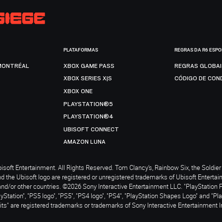
PLATAFORMAS
REGRAS DA R6 ESP
MONTRÉAL
XBOX GAME PASS
REGRAS GLOBA
XBOX SERIES X|S
CÓDIGO DE CON
XBOX ONE
PLAYSTATION®5
PLAYSTATION®4
UBISOFT CONNECT
AMAZON LUNA
soft Entertainment. All Rights Reserved. Tom Clancy’s, Rainbow Six, the Soldier 
nd the Ubisoft logo are registered or unregistered trademarks of Ubisoft Enterta
and/or other countries. ©2026 Sony Interactive Entertainment LLC. "PlayStation 
ayStation", "PS5 logo", "PS5", "PS4 logo", "PS4", "PlayStation Shapes Logo" and "Pl
ts" are registered trademarks or trademarks of Sony Interactive Entertainment I