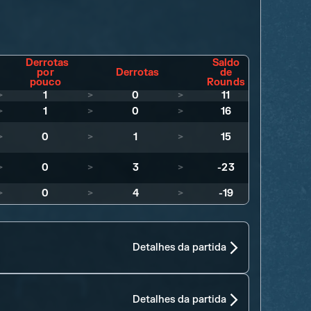
Derrotas
Saldo
por
Derrotas
de
pouco
Rounds
>
1
>
0
>
11
>
1
>
0
>
16
>
0
>
1
>
15
>
0
>
3
>
-23
>
0
>
4
>
-19
Detalhes da partida
Detalhes da partida