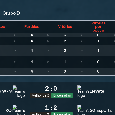
Grupo D
Vitórias
tos
Partidas
Vitórias
por
pouco
3
>
4
>
3
>
0
2
>
4
>
2
>
1
1
>
4
>
2
>
1
>
4
>
1
>
0
>
4
>
0
>
0
2
:
0
xo W7M
Elevate
Melhor de 3
Encerradas
1
:
2
KOI
G2 Esports
Melhor de 3
Encerradas