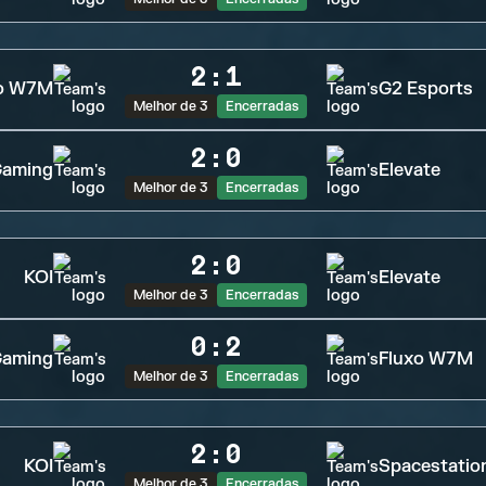
2
:
1
xo W7M
G2 Esports
Melhor de 3
Encerradas
2
:
0
Gaming
Elevate
Melhor de 3
Encerradas
2
:
0
KOI
Elevate
Melhor de 3
Encerradas
0
:
2
Gaming
Fluxo W7M
Melhor de 3
Encerradas
2
:
0
KOI
Spacestatio
Melhor de 3
Encerradas