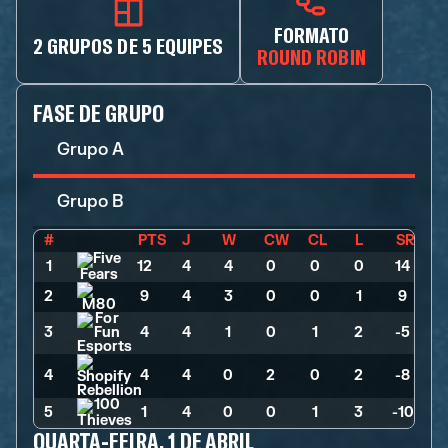
FORMATO
2 GRUPOS DE 5 EQUIPES
ROUND ROBIN
FASE DE GRUPO
Grupo A
Grupo B
#
PTS
J
W
CW
CL
L
SR
1
12
>
4
>
4
>
0
>
0
>
0
>
14
2
9
>
4
>
3
>
0
>
0
>
1
>
9
3
4
>
4
>
1
>
0
>
1
>
2
>
-5
4
4
>
4
>
0
>
2
>
0
>
2
>
-8
5
1
>
4
>
0
>
0
>
1
>
3
>
-10
QUARTA-FEIRA, 1 DE ABRIL