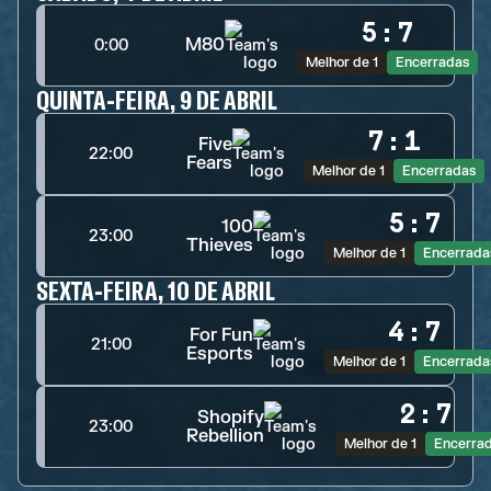
5
:
7
M80
0:00
Melhor de 1
Encerradas
QUINTA-FEIRA, 9 DE ABRIL
7
:
1
Five
22:00
Fears
Melhor de 1
Encerradas
5
:
7
100
23:00
Thieves
Melhor de 1
Encerrada
SEXTA-FEIRA, 10 DE ABRIL
4
:
7
For Fun
21:00
Esports
Melhor de 1
Encerrada
2
:
7
Shopify
23:00
Rebellion
Melhor de 1
Encerra