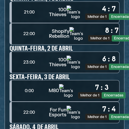
4
:
7
100
21:00
Thieves
Melhor de 1
Encerrada
8
:
7
Shopify
22:00
Rebellion
Melhor de 1
Encerra
QUINTA-FEIRA, 2 DE ABRIL
6
:
8
100
23:00
Thieves
Melhor de 1
Encerrada
SEXTA-FEIRA, 3 DE ABRIL
7
:
3
M80
0:00
Melhor de 1
Encerradas
7
:
4
For Fun
22:00
Esports
Melhor de 1
Encerrada
SÁBADO, 4 DE ABRIL