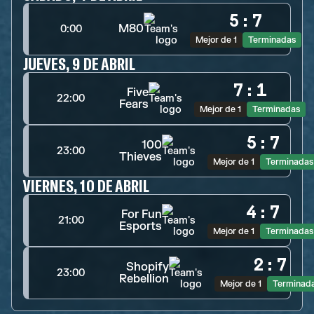
5
:
7
M80
0:00
Mejor de 1
Terminadas
JUEVES, 9 DE ABRIL
7
:
1
Five
22:00
Fears
Mejor de 1
Terminadas
5
:
7
100
23:00
Thieves
Mejor de 1
Terminadas
VIERNES, 10 DE ABRIL
4
:
7
For Fun
21:00
Esports
Mejor de 1
Terminadas
2
:
7
Shopify
23:00
Rebellion
Mejor de 1
Terminad