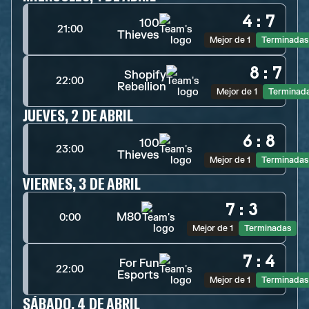
4
:
7
100
21:00
Thieves
Mejor de 1
Terminadas
8
:
7
Shopify
22:00
Rebellion
Mejor de 1
Terminad
JUEVES, 2 DE ABRIL
6
:
8
100
23:00
Thieves
Mejor de 1
Terminadas
VIERNES, 3 DE ABRIL
7
:
3
M80
0:00
Mejor de 1
Terminadas
7
:
4
For Fun
22:00
Esports
Mejor de 1
Terminadas
SÁBADO, 4 DE ABRIL