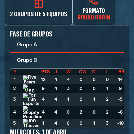
FORMATO
2 GRUPOS DE 5 EQUIPOS
ROUND ROBIN
FASE DE GRUPOS
Grupo A
Grupo B
#
PTS
J
W
CW
CL
L
BR
1
12
>
4
>
4
>
0
>
0
>
0
>
14
2
9
>
4
>
3
>
0
>
0
>
1
>
9
3
4
>
4
>
1
>
0
>
1
>
2
>
-5
4
4
>
4
>
0
>
2
>
0
>
2
>
-8
5
1
>
4
>
0
>
0
>
1
>
3
>
-10
MIÉRCOLES, 1 DE ABRIL