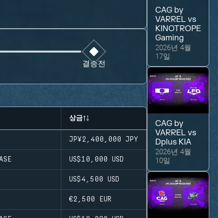
CAG by
VARREL
vs
KINOTROPE
Gaming
2026년 4월
17일
결승전
상금
CAG by
VARREL
vs
JP¥2,400,000
JPY
Dplus KIA
2026년 4월
10일
ASE
US$10,000
USD
프
US$4,500
USD
프
€2,500
EUR