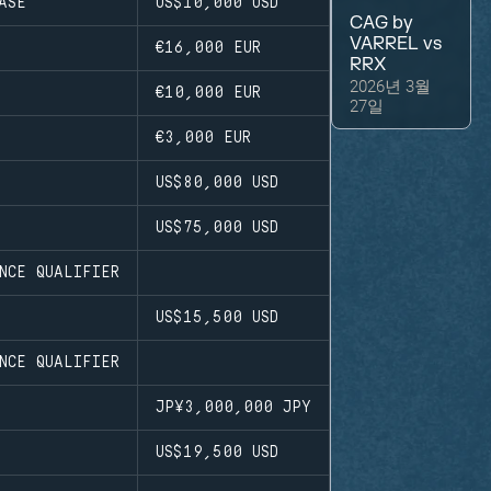
ASE
US$10,000
USD
CAG by
VARREL
vs
프
€16,000
EUR
RRX
2026년 3월
프
€10,000
EUR
27일
프
€3,000
EUR
US$80,000
USD
프
US$75,000
USD
NCE QUALIFIER
US$15,500
USD
NCE QUALIFIER
프
JP¥3,000,000
JPY
S
US$19,500
USD