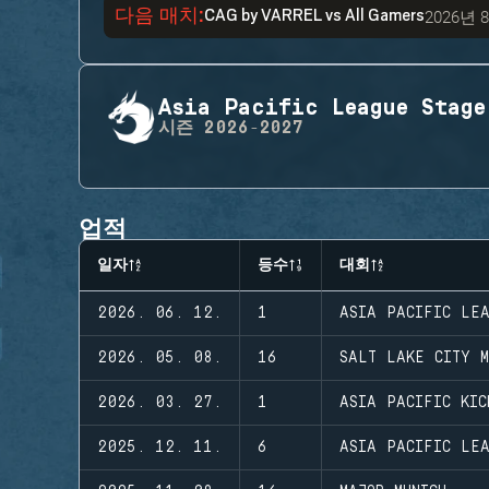
다음 매치
:
2026년 
CAG by VARREL
vs
All Gamers
Asia Pacific League Stage
시즌
2026-2027
업적
일자
등수
대회
2026. 06. 12.
1
ASIA PACIFIC LE
2026. 05. 08.
16
SALT LAKE CITY M
2026. 03. 27.
1
ASIA PACIFIC KIC
2025. 12. 11.
6
ASIA PACIFIC LE