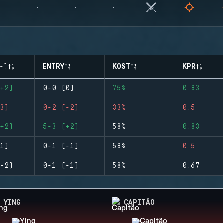
-)
ENTRY
KOST
KPR
+2)
0-0 (0)
75%
0.83
3)
0-2 (-2)
33%
0.5
+2)
5-3 (+2)
58%
0.83
1)
0-1 (-1)
58%
0.5
-2)
0-1 (-1)
58%
0.67
YING
CAPITÃO