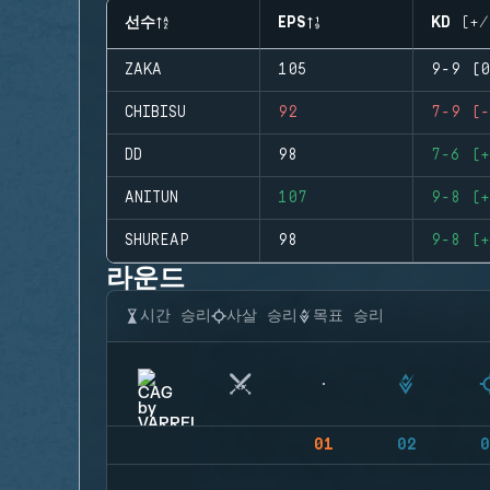
선수
EPS
KD (+/
ZAKA
105
9-9 (0
CHIBISU
92
7-9 (-
DD
98
7-6 (+
ANITUN
107
9-8 (+
SHUREAP
98
9-8 (+
라운드
시간 승리
사살 승리
목표 승리
01
02
0