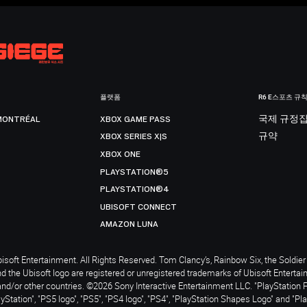
플랫폼
R6 E스포츠 규
MONTRÉAL
XBOX GAME PASS
국제 규정
XBOX SERIES X|S
규약
XBOX ONE
PLAYSTATION®5
PLAYSTATION®4
UBISOFT CONNECT
AMAZON LUNA
soft Entertainment. All Rights Reserved. Tom Clancy’s, Rainbow Six, the Soldier 
nd the Ubisoft logo are registered or unregistered trademarks of Ubisoft Enterta
and/or other countries. ©2026 Sony Interactive Entertainment LLC. "PlayStation 
ayStation", "PS5 logo", "PS5", "PS4 logo", "PS4", "PlayStation Shapes Logo" and "Pl