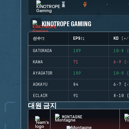
KINOTROPE GAMING
선수
EPS
KD (+/
GATORADA
109
10-8 (
KAWA
71
6-9 (-
AYAGATOR
109
10-8 (
AOKAYU
84
6-7 (-
ECLAIR
91
8-10 (
대원 금지
MONTAGNE