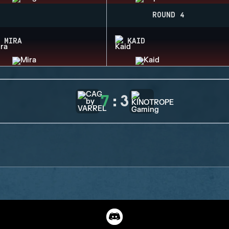
ROUND 4
MIRA
KAID
7
:
3