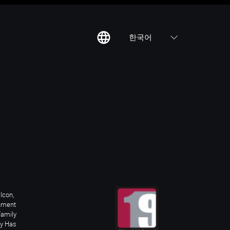
한국어
칙
집
Icon,
inment
Family
ay Has