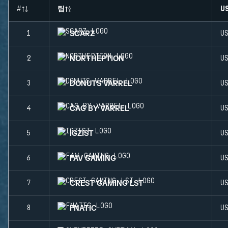
#
팀
U
SCARZ
1
U
NORTHEPTION
2
U
DONUTS VARREL
3
U
CAG BY VARREL
4
U
IGZIST
5
U
FAV GAMING
6
U
CREST GAMING LST
7
U
FNATIC
8
U