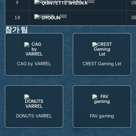
QUINTETTE SHIZUKA
9
U
GYOGUN
10
U
참가 팀
CAG by VARREL
CREST Gaming Lst
DONUTS VARREL
FAV gaming