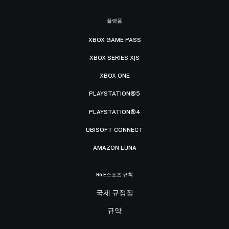
플랫폼
XBOX GAME PASS
XBOX SERIES X|S
XBOX ONE
PLAYSTATION®5
PLAYSTATION®4
UBISOFT CONNECT
AMAZON LUNA
R6 E스포츠 규칙
국제 규정집
규약