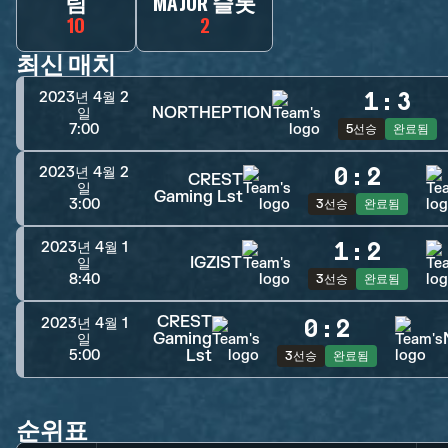
팀
MAJOR 슬롯
10
2
최신 매치
1
:
3
2023년 4월 2
NORTHEPTION
일
7:00
5선승
완료됨
0
:
2
2023년 4월 2
CREST
일
Gaming Lst
3:00
3선승
완료됨
1
:
2
2023년 4월 1
IGZIST
일
8:40
3선승
완료됨
CREST
0
:
2
2023년 4월 1
Gaming
일
Lst
5:00
3선승
완료됨
순위표