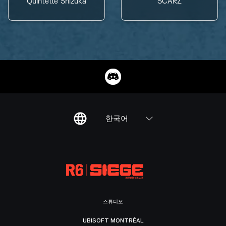
Quintette Shizuka
SCARZ
한국어
스튜디오
UBISOFT MONTRÉAL