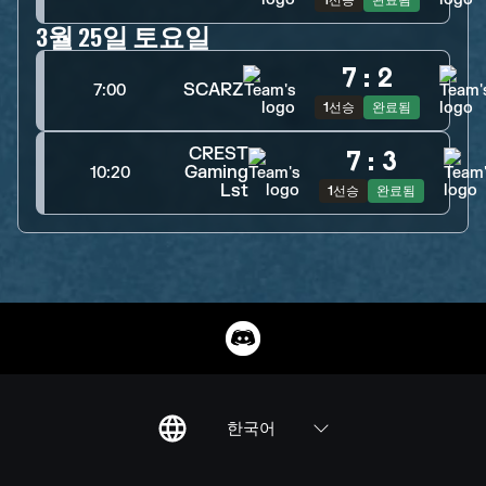
1선승
완료됨
3월 25일 토요일
7
:
2
SCARZ
7:00
1선승
완료됨
CREST
7
:
3
Gaming
10:20
Lst
1선승
완료됨
한국어