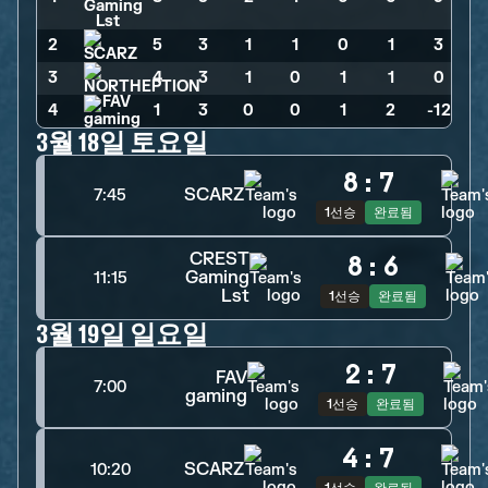
2
5
>
3
>
1
>
1
>
0
>
1
>
3
3
4
>
3
>
1
>
0
>
1
>
1
>
0
4
1
>
3
>
0
>
0
>
1
>
2
>
-12
3월 18일 토요일
8
:
7
SCARZ
7:45
1선승
완료됨
CREST
8
:
6
Gaming
11:15
Lst
1선승
완료됨
3월 19일 일요일
2
:
7
FAV
7:00
gaming
1선승
완료됨
4
:
7
SCARZ
10:20