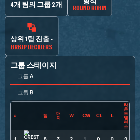
형식
4개 팀의 그룹 2개
ROUND ROBIN
상위 1팀 진출 -
BR6JP DECIDERS
그룹 스테이지
그룹 A
그룹 B
라
운
매
드
#
점
W
CW
CL
L
치
밸
런
스
1
8
>
3
>
2
>
1
>
0
>
0
>
9