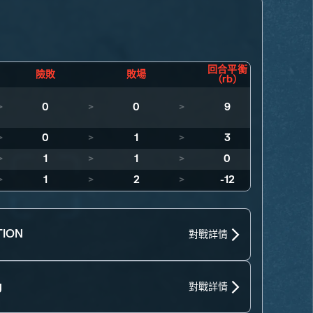
回合平衡
險敗
敗場
（rb）
>
0
>
0
>
9
>
0
>
1
>
3
>
1
>
1
>
0
>
1
>
2
>
-12
ION
對戰詳情
g
對戰詳情