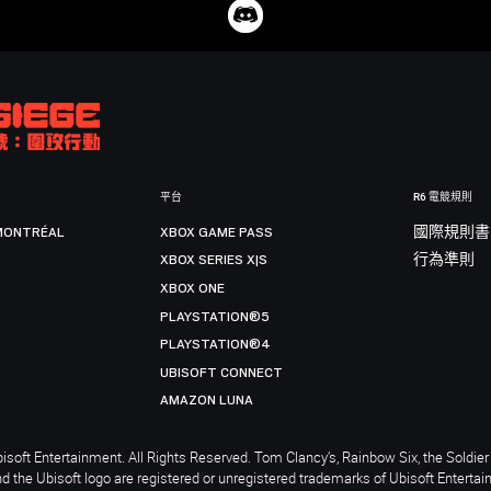
平台
R6 電競規則
MONTRÉAL
XBOX GAME PASS
國際規則書
XBOX SERIES X|S
行為準則
XBOX ONE
PLAYSTATION®5
PLAYSTATION®4
UBISOFT CONNECT
AMAZON LUNA
soft Entertainment. All Rights Reserved. Tom Clancy’s, Rainbow Six, the Soldier 
nd the Ubisoft logo are registered or unregistered trademarks of Ubisoft Enterta