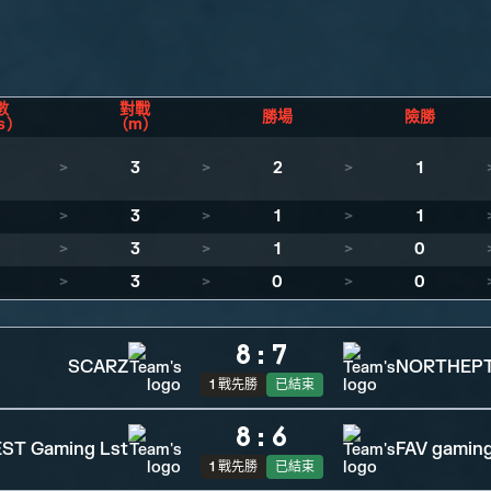
數
對戰
勝場
險勝
s）
（m）
>
3
>
2
>
1
>
3
>
1
>
1
>
3
>
1
>
0
>
3
>
0
>
0
8
:
7
SCARZ
NORTHEPT
1 戰先勝
已結束
8
:
6
ST Gaming Lst
FAV gamin
1 戰先勝
已結束