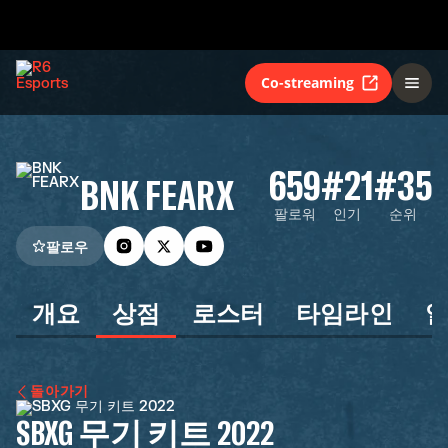
Co-streaming
659
#21
#35
BNK FEARX
팔로워
인기
순위
팔로우
개요
상점
로스터
타임라인
돌아가기
SBXG 무기 키트 2022