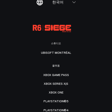
한국어
스튜디오
UBISOFT MONTRÉAL
플랫폼
XBOX GAME PASS
XBOX SERIES X|S
XBOX ONE
PLAYSTATION®5
PLAYSTATION®4