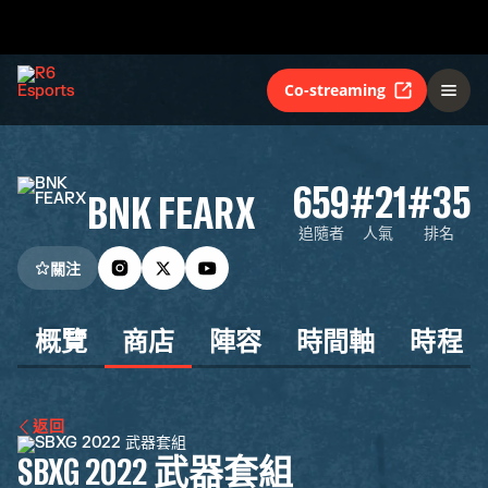
Co-streaming
659
#21
#35
BNK FEARX
追隨者
人氣
排名
關注
概覽
商店
陣容
時間軸
時程
返回
SBXG 2022 武器套組