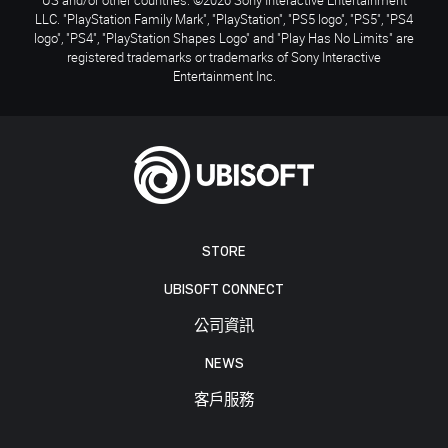
LLC. "PlayStation Family Mark", "PlayStation", "PS5 logo", "PS5", "PS4
logo", "PS4", "PlayStation Shapes Logo" and "Play Has No Limits" are
registered trademarks or trademarks of Sony Interactive
Entertainment Inc.
STORE
UBISOFT CONNECT
公司資訊
NEWS
客戶服務