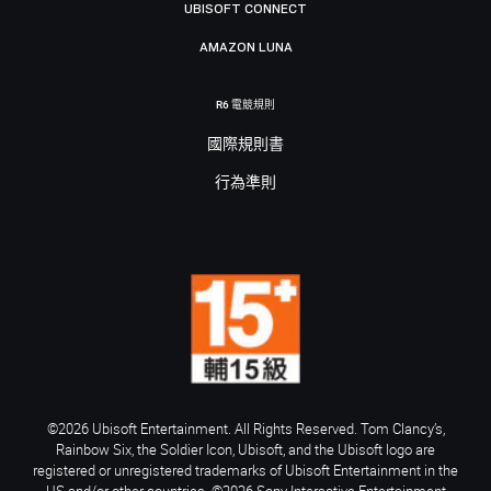
UBISOFT CONNECT
AMAZON LUNA
R6 電競規則
國際規則書
行為準則
©2026 Ubisoft Entertainment. All Rights Reserved. Tom Clancy’s,
Rainbow Six, the Soldier Icon, Ubisoft, and the Ubisoft logo are
registered or unregistered trademarks of Ubisoft Entertainment in the
US and/or other countries. ©2026 Sony Interactive Entertainment