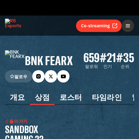
Co-streaming
659
#21
#35
BNK FEARX
팔로워
인기
순위
팔로우
개요
상점
로스터
타임라인
돌아가기
SANDBOX