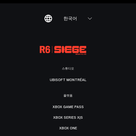
한국어
스튜디오
UBISOFT MONTRÉAL
플랫폼
XBOX GAME PASS
XBOX SERIES X|S
XBOX ONE