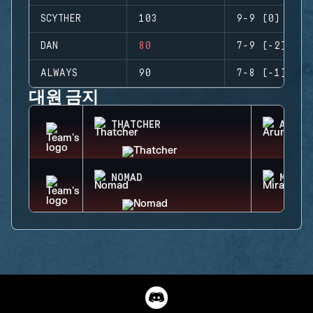
SCYTHER
103
9-9 (0)
DAN
80
7-9 (-2)
ALWAYS
90
7-8 (-1)
대원 금지
THATCHER
ARUNI
NOMAD
MIRA