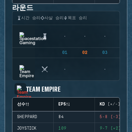
라운드
시간 승리
사살 승리
목표 승리
01
02
03
04
TEAM EMPIRE
선수
EPS
KD (+/-)
SHEPPARD
84
5-8 (-3)
JOYSTICK
109
9-7 (+2)