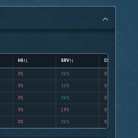
HS
SRV
CLUTCHES
0%
36%
0
0%
36%
0
0%
36%
0
0%
18%
0
0%
36%
0