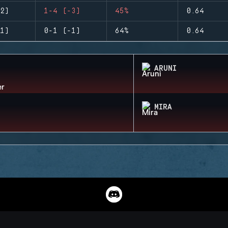
2)
1-4 (-3)
45%
0.64
1)
0-1 (-1)
64%
0.64
ARUNI
MIRA