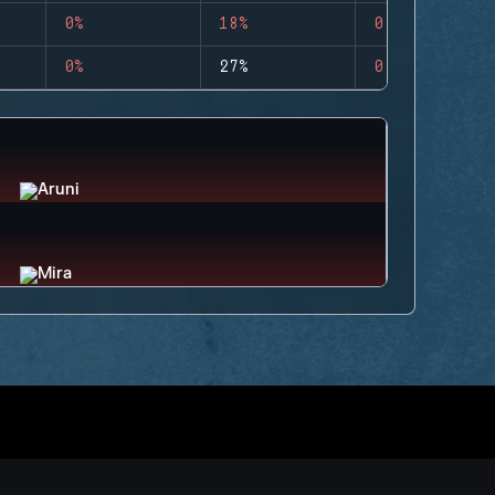
0%
18%
0
0%
27%
0