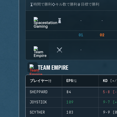
時間で勝利
キル数で勝利
目標で勝利
01
02
TEAM EMPIRE
プレイヤー
EPS
KD (+/
SHEPPARD
84
5-8 (-
JOYSTICK
109
9-7 (+
SCYTHER
103
9-9 (0