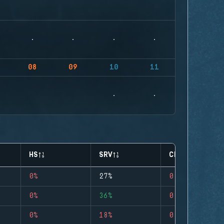
08
09
10
11
HS
SRV
CLUTCHES
0%
27%
0
0%
36%
0
0%
18%
0