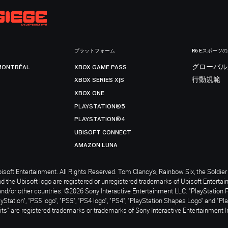
プラットフォーム
R6 Eスポーツ
MONTRÉAL
XBOX GAME PASS
グローバル
XBOX SERIES X|S
行動規範
XBOX ONE
PLAYSTATION®5
PLAYSTATION®4
UBISOFT CONNECT
AMAZON LUNA
soft Entertainment. All Rights Reserved. Tom Clancy’s, Rainbow Six, the Soldier 
nd the Ubisoft logo are registered or unregistered trademarks of Ubisoft Enterta
and/or other countries. ©2026 Sony Interactive Entertainment LLC. "PlayStation 
ayStation", "PS5 logo", "PS5", "PS4 logo", "PS4", "PlayStation Shapes Logo" and "Pl
ts" are registered trademarks or trademarks of Sony Interactive Entertainment I