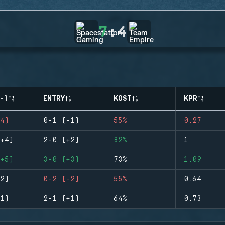
7
:
4
-)
ENTRY
KOST
KPR
4)
0-1 (-1)
55%
0.27
+4)
2-0 (+2)
82%
1
+5)
3-0 (+3)
73%
1.09
2)
0-2 (-2)
55%
0.64
1)
2-1 (+1)
64%
0.73