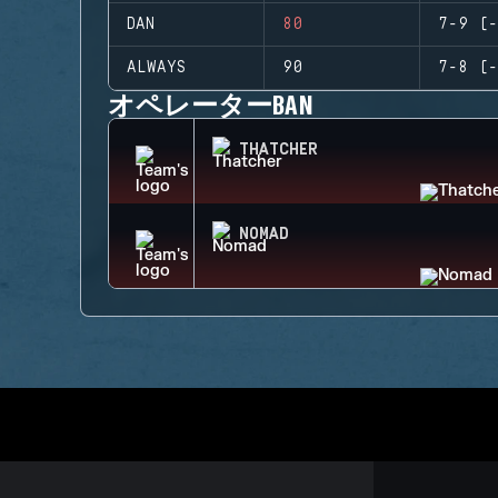
DAN
80
7-9 (-
ALWAYS
90
7-8 (-
オペレーターBAN
THATCHER
NOMAD