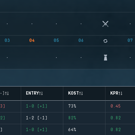
03
04
05
06
07
-)
ENTRY
KOST
KPR
3)
1-0 (+1)
73%
0.45
2)
1-2 (-1)
82%
0.82
)
1-0 (+1)
64%
0.82