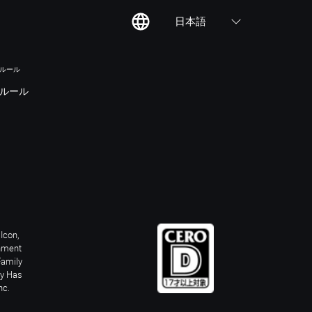
日本語
のルール
ルール
Icon,
inment
Family
ay Has
nc.