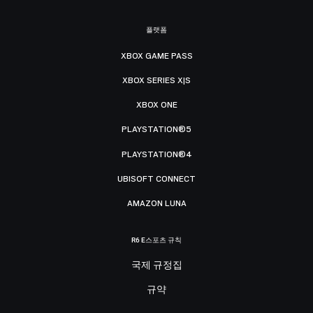
플랫폼
XBOX GAME PASS
XBOX SERIES X|S
XBOX ONE
PLAYSTATION®5
PLAYSTATION®4
UBISOFT CONNECT
AMAZON LUNA
R6 E스포츠 규칙
국제 규정집
규약