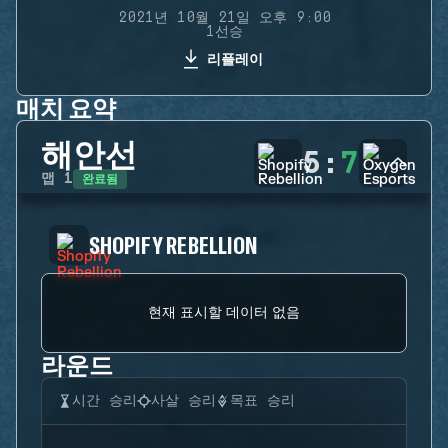
2021년 10월 21일 오후 9:00
1선승
리플레이
매치 요약
해안선
5
:
7
완료됨
맵
1
SHOPIFY REBELLION
현재 표시할 데이터 없음
라운드
시간 승리
사살 승리
목표 승리