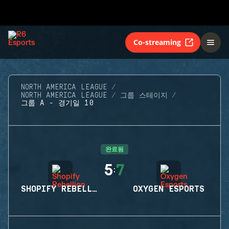
Co-streaming
NORTH AMERICA LEAGUE
NORTH AMERICA LEAGUE
그룹 스테이지
그룹 A - 경기일 10
완료됨
5
7
:
SHOPIFY REBELLION
OXYGEN ESPORTS