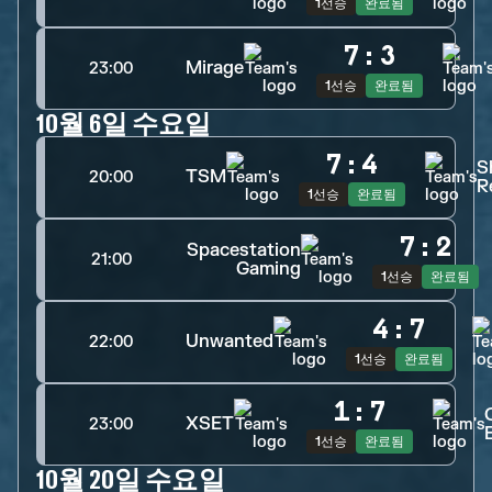
1선승
완료됨
7
:
3
Mirage
23:00
1선승
완료됨
10월 6일 수요일
7
:
4
S
TSM
20:00
R
1선승
완료됨
7
:
2
Spacestation
21:00
Gaming
1선승
완료됨
4
:
7
Unwanted
22:00
1선승
완료됨
1
:
7
XSET
23:00
1선승
완료됨
10월 20일 수요일