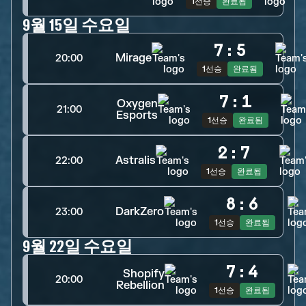
1선승
완료됨
9월 15일 수요일
7
:
5
Mirage
20:00
1선승
완료됨
7
:
1
Oxygen
21:00
Esports
1선승
완료됨
2
:
7
Astralis
22:00
1선승
완료됨
8
:
6
DarkZero
23:00
1선승
완료됨
9월 22일 수요일
7
:
4
Shopify
20:00
Rebellion
1선승
완료됨