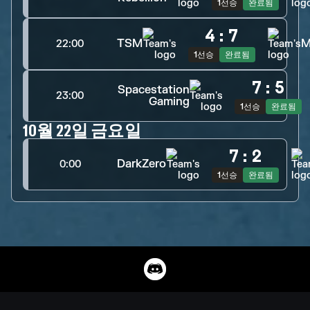
1선승
완료됨
4
:
7
TSM
M
22:00
1선승
완료됨
7
:
5
Spacestation
23:00
Gaming
1선승
완료됨
10월 22일 금요일
7
:
2
DarkZero
0:00
1선승
완료됨