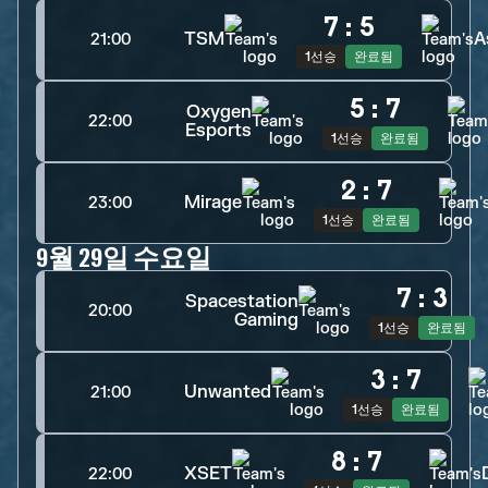
7
:
5
TSM
A
21:00
1선승
완료됨
5
:
7
Oxygen
22:00
Esports
1선승
완료됨
2
:
7
Mirage
23:00
1선승
완료됨
9월 29일 수요일
7
:
3
Spacestation
20:00
Gaming
1선승
완료됨
3
:
7
Unwanted
21:00
1선승
완료됨
8
:
7
XSET
22:00