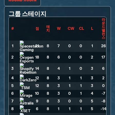
그룹 스테이지
라
운
매
드
#
점
W
CW
CL
L
치
밸
런
스
1
21
>
8
>
7
>
0
>
0
>
1
>
26
2
18
>
8
>
6
>
0
>
0
>
2
>
17
3
14
>
8
>
4
>
1
>
0
>
3
>
6
4
12
>
8
>
3
>
1
>
1
>
3
>
2
5
12
>
8
>
3
>
1
>
1
>
3
>
0
6
10
>
8
>
3
>
0
>
1
>
4
>
-7
7
9
>
8
>
3
>
0
>
0
>
5
>
-8
8
6
>
8
>
1
>
1
>
1
>
5
>
-14