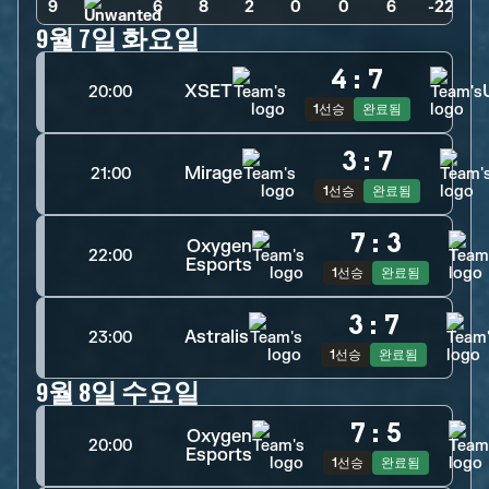
9
6
>
8
>
2
>
0
>
0
>
6
>
-22
9월 7일 화요일
4
:
7
XSET
20:00
1선승
완료됨
3
:
7
Mirage
21:00
1선승
완료됨
7
:
3
Oxygen
22:00
Esports
1선승
완료됨
3
:
7
Astralis
23:00
1선승
완료됨
9월 8일 수요일
7
:
5
Oxygen
20:00
Esports
1선승
완료됨