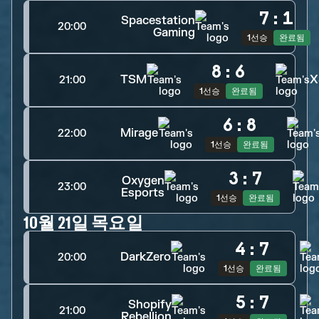
7
:
1
Spacestation
20:00
Gaming
1선승
완료됨
8
:
6
TSM
X
21:00
1선승
완료됨
6
:
8
Mirage
22:00
1선승
완료됨
3
:
7
Oxygen
23:00
Esports
1선승
완료됨
10월 21일 목요일
4
:
7
DarkZero
20:00
1선승
완료됨
5
:
7
Shopify
21:00
Rebellion