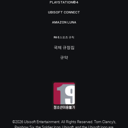
PLAYSTATION®4
UBISOFT CONNECT
AMAZON LUNA
R6 E스포츠 규칙
국제 규정집
규약
©2026 Ubisoft Entertainment. All Rights Reserved. Tom Clancy’s,
Rainbow Six, the Soldier Icon, Ubisoft, and the Ubisoft logo are