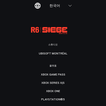
한국어
스튜디오
UBISOFT MONTRÉAL
플랫폼
XBOX GAME PASS
XBOX SERIES X|S
XBOX ONE
PLAYSTATION®5