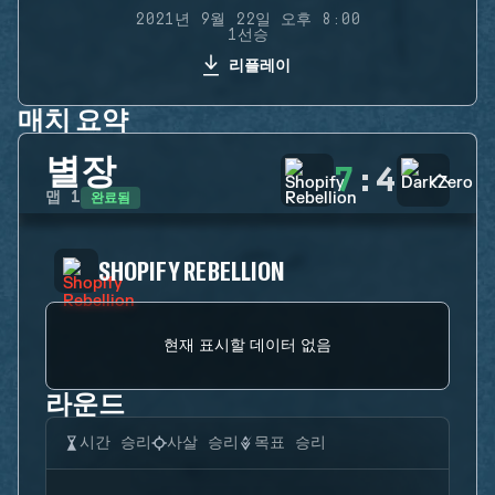
2021년 9월 22일 오후 8:00
1선승
리플레이
매치 요약
별장
7
:
4
완료됨
맵
1
SHOPIFY REBELLION
현재 표시할 데이터 없음
라운드
시간 승리
사살 승리
목표 승리