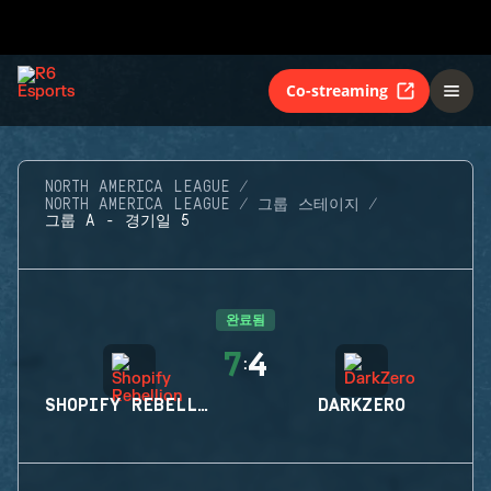
Co-streaming
NORTH AMERICA LEAGUE
NORTH AMERICA LEAGUE
그룹 스테이지
그룹 A - 경기일 5
완료됨
7
4
:
SHOPIFY REBELLION
DARKZERO