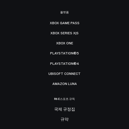
플랫폼
XBOX GAME PASS
XBOX SERIES X|S
XBOX ONE
PLAYSTATION®5
PLAYSTATION®4
UBISOFT CONNECT
AMAZON LUNA
R6 E스포츠 규칙
국제 규정집
규약