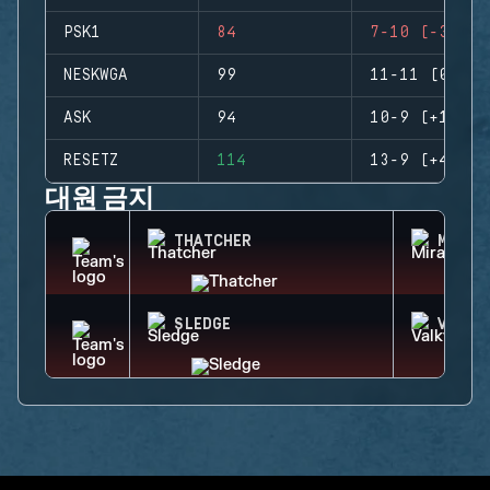
PSK1
84
7-10 (-3)
NESKWGA
99
11-11 (0)
ASK
94
10-9 (+1)
RESETZ
114
13-9 (+4)
대원 금지
THATCHER
MIRA
SLEDGE
VALKY