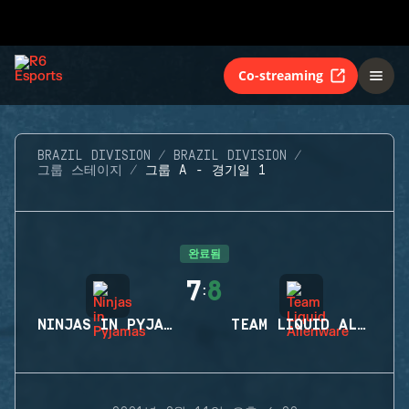
Co-streaming
BRAZIL DIVISION
BRAZIL DIVISION
그룹 스테이지
그룹 A - 경기일 1
완료됨
7
8
:
NINJAS IN PYJAMAS
TEAM LIQUID ALIENWARE