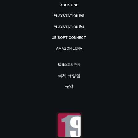
XBOX ONE
PLAYSTATION®5
PLAYSTATION®4
UBISOFT CONNECT
AMAZON LUNA
R6 E스포츠 규칙
국제 규정집
규약