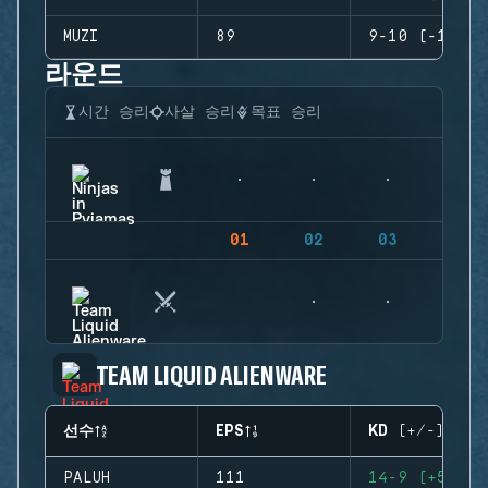
MUZI
89
9-10 (-1)
라운드
시간 승리
사살 승리
목표 승리
01
02
03
04
TEAM LIQUID ALIENWARE
선수
EPS
KD (+/-)
PALUH
111
14-9 (+5)