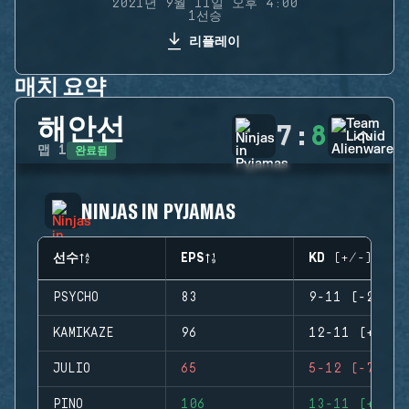
2021년 9월 11일 오후 4:00
1선승
리플레이
매치 요약
해안선
7
:
8
완료됨
맵
1
NINJAS IN PYJAMAS
선수
EPS
KD (+/-)
PSYCHO
83
9-11 (-2)
KAMIKAZE
96
12-11 (+1)
JULIO
65
5-12 (-7)
PINO
106
13-11 (+2)