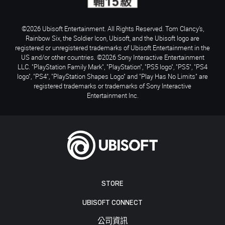
©2026 Ubisoft Entertainment. All Rights Reserved. Tom Clancy’s,
Rainbow Six, the Soldier Icon, Ubisoft, and the Ubisoft logo are
registered or unregistered trademarks of Ubisoft Entertainment in the
US and/or other countries. ©2026 Sony Interactive Entertainment
LLC. "PlayStation Family Mark", "PlayStation", "PS5 logo", "PS5", "PS4
logo", "PS4", "PlayStation Shapes Logo" and "Play Has No Limits" are
registered trademarks or trademarks of Sony Interactive
Entertainment Inc.
STORE
UBISOFT CONNECT
公司資訊