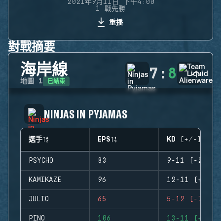
2021年9月11日 下午4:00
1 戰先勝
重播
對戰摘要
海岸線
7
:
8
已結束
地圖
1
NINJAS IN PYJAMAS
選手
EPS
KD (+/-)
PSYCHO
83
9-11 (-2)
KAMIKAZE
96
12-11 (+1)
JULIO
65
5-12 (-7)
PINO
106
13-11 (+2)