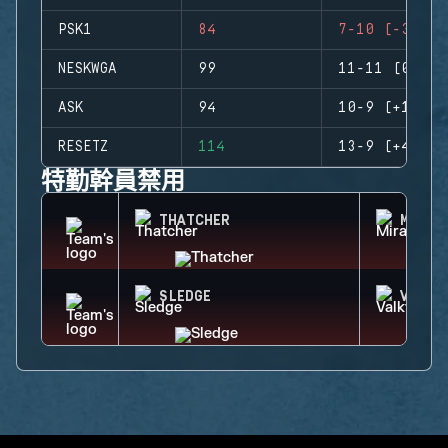
PSK1
84
7-10 (-3)
NESKWGA
99
11-11 (0)
ASK
94
10-9 (+1)
RESETZ
114
13-9 (+4)
特勤幹員禁用
THATCHER
MIRA
SLEDGE
VALKY