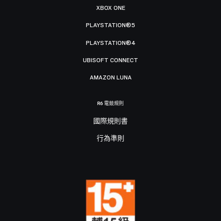
XBOX ONE
PLAYSTATION®5
PLAYSTATION®4
UBISOFT CONNECT
AMAZON LUNA
R6 電競規則
國際規則書
行為準則