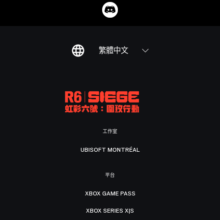
繁體中文
工作室
UBISOFT MONTRÉAL
平台
XBOX GAME PASS
XBOX SERIES X|S