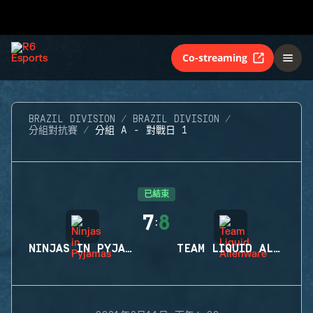
Co-streaming
BRAZIL DIVISION
BRAZIL DIVISION
分組對抗賽
分組 A - 對戰日 1
已結束
7
8
:
NINJAS IN PYJAMAS
TEAM LIQUID ALIENWARE