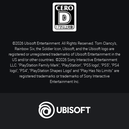
©2026 Ubisoft Entertainment. All Rights Reserved. Tom Clancy’s,
Rainbow Six, the Soldier Icon, Ubisoft, and the Ubisoft logo are
registered or unregistered trademarks of Ubisoft Entertainment in the
US and/or other countries. ©2026 Sony Interactive Entertainment
LLC. "PlayStation Family Mark", "PlayStation", "PS5 logo", "PS5", "PS4
logo", "PS4", "PlayStation Shapes Logo" and "Play Has No Limits" are
registered trademarks or trademarks of Sony Interactive
Entertainment Inc.