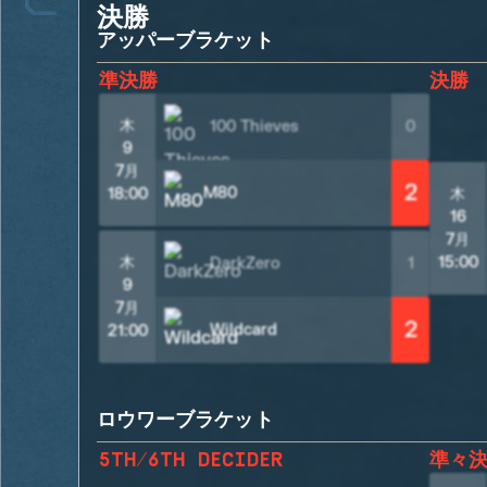
決勝
アッパーブラケット
準決勝
決勝
木
100 Thieves
0
9
7月
2
M80
18:00
木
16
7月
木
15:00
DarkZero
1
9
7月
2
Wildcard
21:00
ロウワーブラケット
5TH/6TH DECIDER
準々