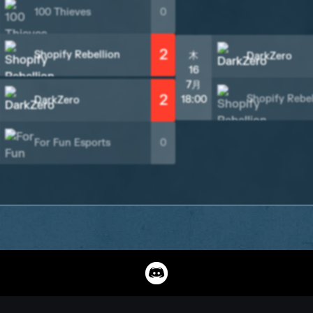
100 Thieves
0
2
Shopify Rebellion
木
DarkZero
16
7月
2
Shopify Rebel
18:00
DarkZero
For Fun Esports
0