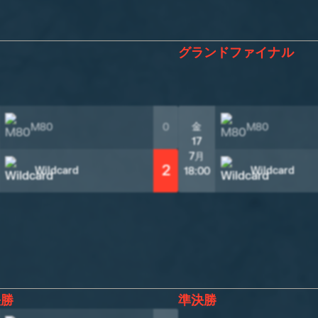
グランドファイナル
金
M80
0
M80
17
7月
2
Wildcard
Wildcard
18:00
決勝
準決勝