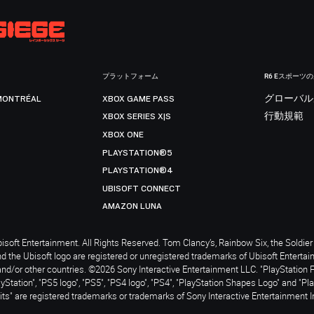
プラットフォーム
R6 Eスポーツ
MONTRÉAL
XBOX GAME PASS
グローバル
XBOX SERIES X|S
行動規範
XBOX ONE
PLAYSTATION®5
PLAYSTATION®4
UBISOFT CONNECT
AMAZON LUNA
soft Entertainment. All Rights Reserved. Tom Clancy’s, Rainbow Six, the Soldier 
nd the Ubisoft logo are registered or unregistered trademarks of Ubisoft Enterta
and/or other countries. ©2026 Sony Interactive Entertainment LLC. "PlayStation 
ayStation", "PS5 logo", "PS5", "PS4 logo", "PS4", "PlayStation Shapes Logo" and "Pl
ts" are registered trademarks or trademarks of Sony Interactive Entertainment I