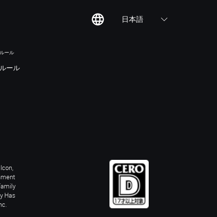
日本語
のルール
ルール
Icon,
inment
Family
ay Has
nc.