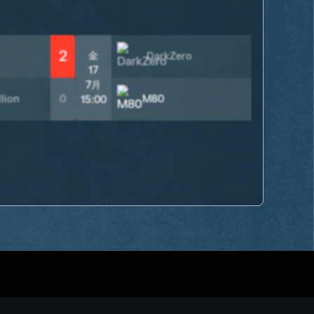
2
金
DarkZero
1
17
7月
2
lion
0
M80
15:00