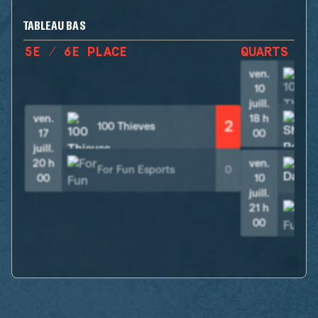
TABLEAU BAS
5E / 6E PLACE
QUARTS DE
ven.
10
juill.
ven.
18 h
2
100 Thieves
17
00
juill.
20 h
ven.
For Fun Esports
0
00
10
juill.
21 h
00