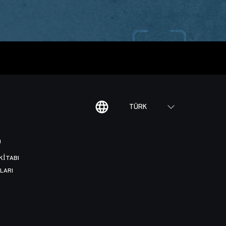
TÜRK
I
KITABI
LARI