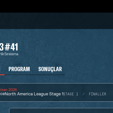
3
#41
lik
Sıralama
I
PROGRAM
SONUÇLAR
ziran 2026
ace
North America League Stage 1
STAGE 1
FINALLER