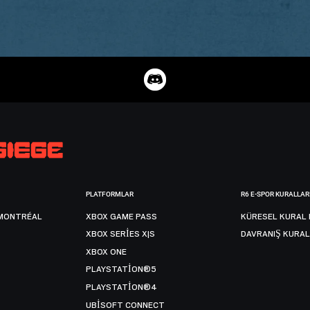
PLATFORMLAR
R6 E-SPOR KURALLAR
MONTRÉAL
XBOX GAME PASS
KÜRESEL KURAL 
XBOX SERIES X|S
DAVRANIŞ KURAL
XBOX ONE
PLAYSTATION®5
PLAYSTATION®4
UBISOFT CONNECT