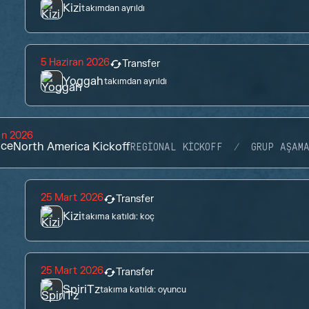
Kizi
takımdan ayrıldı
5 Haziran 2026
Transfer
Yoggah
takımdan ayrıldı
an 2026
ace
North America Kickoff
REGIONAL KICKOFF
GRUP AŞAM
25 Mart 2026
Transfer
Kizi
takıma katıldı:
koç
25 Mart 2026
Transfer
SpiriTz
takıma katıldı:
oyuncu