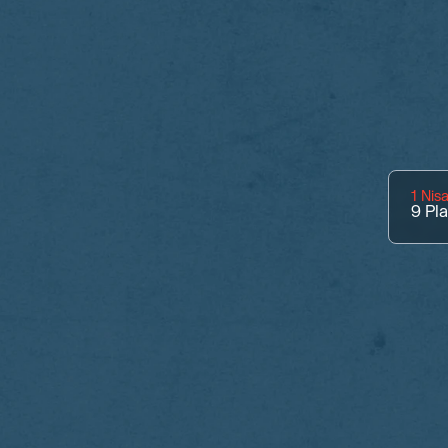
1 Nis
9
Pl