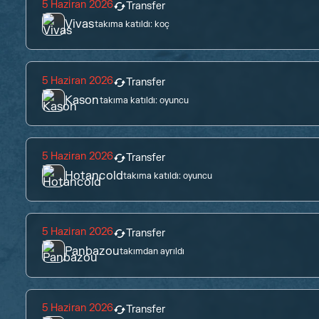
5 Haziran 2026
Transfer
Vivas
takıma katıldı:
koç
5 Haziran 2026
Transfer
Kason
takıma katıldı:
oyuncu
5 Haziran 2026
Transfer
Hotancold
takıma katıldı:
oyuncu
5 Haziran 2026
Transfer
Panbazou
takımdan ayrıldı
5 Haziran 2026
Transfer