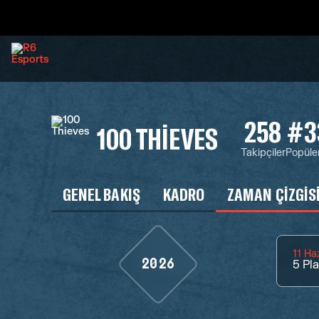
258
#3
100 THIEVES
Takipçiler
Popüler
GENEL BAKIŞ
KADRO
ZAMAN ÇIZGIS
11 Ha
2026
5
Pl