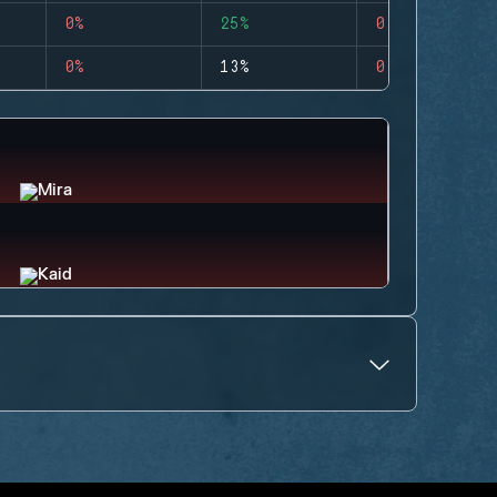
0%
25%
0
0%
13%
0