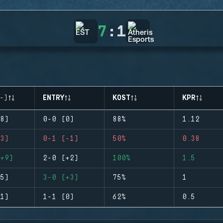
7
:
1
-)
ENTRY
KOST
KPR
8)
0-0 (0)
88%
1.12
3)
0-1 (-1)
50%
0.38
+9)
2-0 (+2)
100%
1.5
5)
3-0 (+3)
75%
1
1)
1-1 (0)
62%
0.5