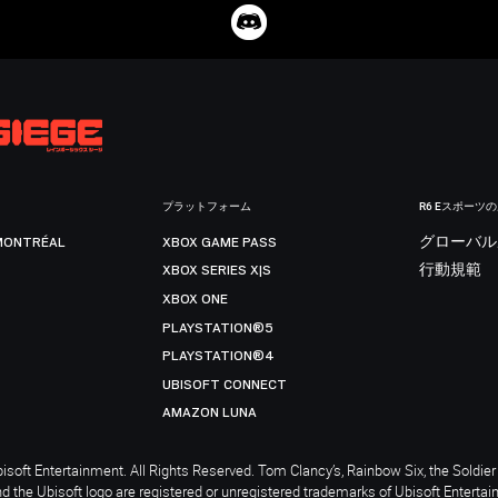
プラットフォーム
R6 Eスポーツ
MONTRÉAL
XBOX GAME PASS
グローバル
XBOX SERIES X|S
行動規範
XBOX ONE
PLAYSTATION®5
PLAYSTATION®4
UBISOFT CONNECT
AMAZON LUNA
soft Entertainment. All Rights Reserved. Tom Clancy’s, Rainbow Six, the Soldier 
nd the Ubisoft logo are registered or unregistered trademarks of Ubisoft Enterta