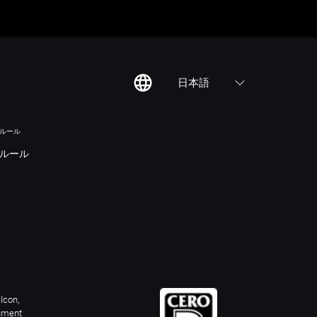
日本語
のルール
ルール
Icon,
inment