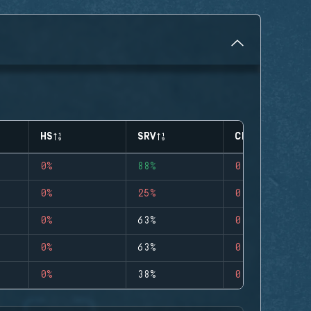
HS
SRV
CLUTCHES
0%
88%
0
0%
25%
0
0%
63%
0
0%
63%
0
0%
38%
0