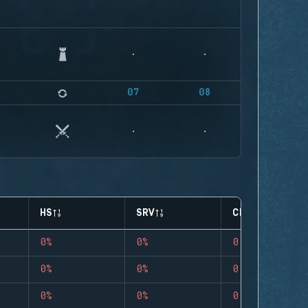
07
08
HS
SRV
CLUTCHES
0%
0%
0
0%
0%
0
0%
0%
0