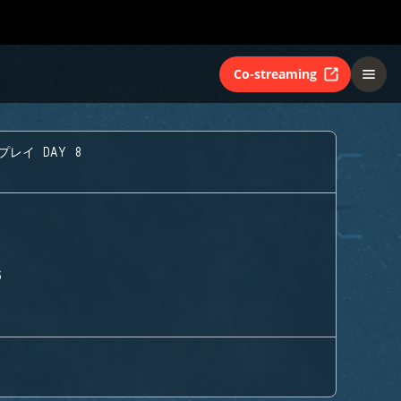
Co-streaming
プレイ DAY 8
S