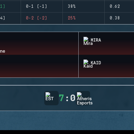
1)
0-1 (-1)
38%
0.62
4)
0-2 (-2)
25%
0.38
MIRA
KAID
7
:
0