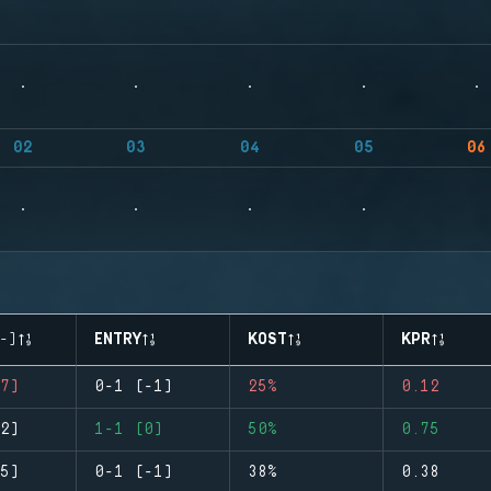
02
03
04
05
06
-)
ENTRY
KOST
KPR
7)
0-1 (-1)
25%
0.12
2)
1-1 (0)
50%
0.75
5)
0-1 (-1)
38%
0.38