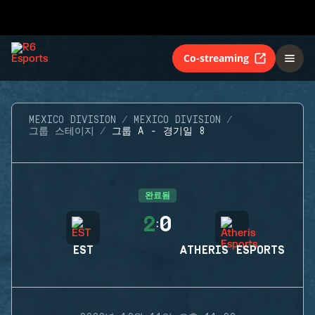
Co-streaming
MEXICO DIVISION
MEXICO DIVISION
그룹 스테이지
그룹 A - 경기일 8
완료됨
2
0
:
EST
ATHERIS ESPORTS