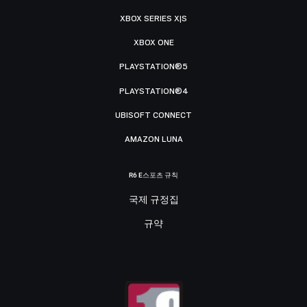
XBOX SERIES X|S
XBOX ONE
PLAYSTATION®5
PLAYSTATION®4
UBISOFT CONNECT
AMAZON LUNA
R6 E스포츠 규칙
국제 규정집
규약