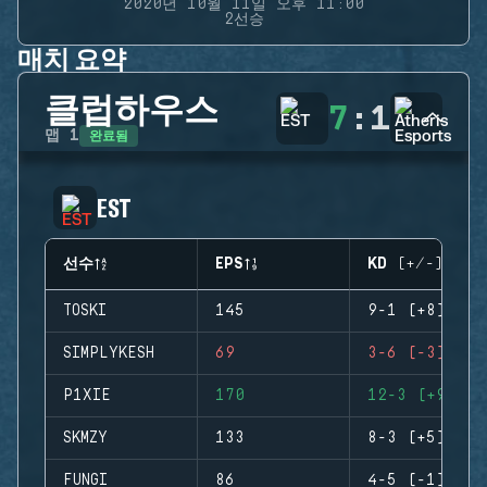
2020년 10월 11일 오후 11:00
2선승
매치 요약
클럽하우스
7
:
1
완료됨
맵
1
EST
선수
EPS
KD (+/-)
TOSKI
145
9-1 (+8)
SIMPLYKESH
69
3-6 (-3)
P1XIE
170
12-3 (+9)
SKMZY
133
8-3 (+5)
FUNGI
86
4-5 (-1)