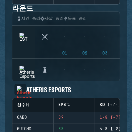
라운드
시간 승리
사살 승리
목표 승리
01
02
03
04
ATHERIS ESPORTS
선수
EPS
KD (+/-)
GABO
39
1-8 (-7)
GUICHO
88
6-8 (-2)