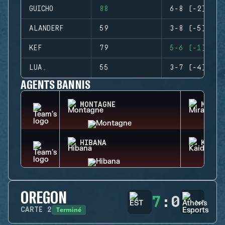
GUICHO
88
6-8 (-2)
ALANDERF
59
3-8 (-5)
KEF
79
5-6 (-1)
LUA.
55
3-7 (-4)
AGENTS BANNIS
MONTAGNE
MIRA
HIBANA
KAID
OREGON
7
:
0
Terminé
CARTE
2