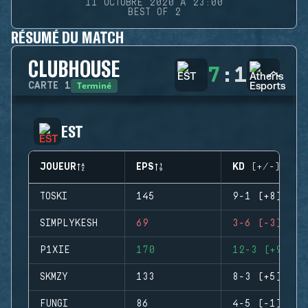
11 OCTOBRE 2020 À 23:00
BEST OF 2
RÉSUMÉ DU MATCH
CLUBHOUSE
7
:
1
Terminé
CARTE
1
EST
JOUEUR
EPS
KD (+/-)
TOSKI
145
9-1 (+8)
SIMPLYKESH
69
3-6 (-3)
P1XIE
170
12-3 (+9)
SKMZY
133
8-3 (+5)
FUNGI
86
4-5 (-1)