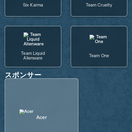
Six Karma
Team Cruelty
Team Liquid
Team One
Alienware
スポンサー
Acer