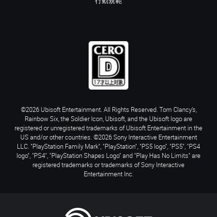
行動規範
©2026 Ubisoft Entertainment. All Rights Reserved. Tom Clancy’s,
Rainbow Six, the Soldier Icon, Ubisoft, and the Ubisoft logo are
registered or unregistered trademarks of Ubisoft Entertainment in the
US and/or other countries. ©2026 Sony Interactive Entertainment
LLC. "PlayStation Family Mark", "PlayStation", "PS5 logo", "PS5", "PS4
logo", "PS4", "PlayStation Shapes Logo" and "Play Has No Limits" are
registered trademarks or trademarks of Sony Interactive
Entertainment Inc.