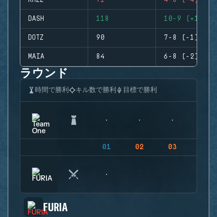
RHZZ
71
4-8 (-4)
DASH
118
10-9 (+1)
DOTZ
90
7-8 (-1)
MAIA
84
6-8 (-2)
ラウンド
時間で勝利
キル数で勝利
目標で勝利
01
02
03
04
FURIA