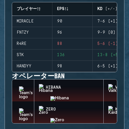
プレイヤー
EPS
KD (+/-)
MIRACLE
90
7-6 (+1)
FNTZY
96
9-9 (0)
R4RE
88
5-6 (-1)
STK
136
13-8 (+5)
HANDYY
98
6-5 (+1)
オペレーターBAN
HIBANA
VALKY
ZERO
KAID